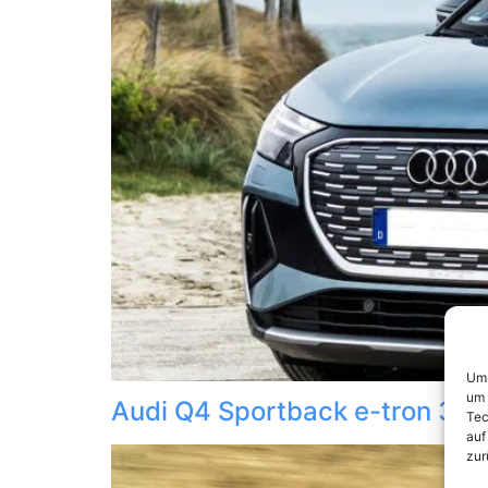
Um 
um 
Audi Q4 Sportback e-tron 35
Tec
auf
zur