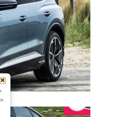
s,
IDs