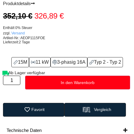
Produktdetails
352,10
€
326,89
€
Enthält 0% Steuer
zzgl.
Versand
Artikel-Nr.: AEOP1115FOE
Lieferzeit:
2 Tage
15M
11 kW
3-phasig 16A
Typ 2 - Typ 2
Ab Lager verfügbar
In den Warenkorb
Favorit
Vergleich
Technische Daten