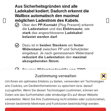
Aus Sicherheitsgründen sind alle
Ladekabel kodiert. Dadurch erkennt die
Wallbox automatisch den maximal
möglichen Ladestrom des Kabels.
F
Über den
PP-Kontakt
(Plug Present) erkennt
die
Ladestation
und das
Elektroauto
, wie
stark
das angeschlossene
Ladekabel
belastet werden darf
.
Dazu ist in
beiden Steckern
ein
fester
Widerstand
zwischen PP und Schutzleiter
eingebaut. Je nach gemessenem Widerstand
reduziert die Ladestation
den
maximal
abzugebenden Strom
.
Bei einer
Widerstandsgröße von 220Ω
können
bis zu 32A pro Phase (7,4kW)
Zustimmung verwalten
entnommen werden, während bei einer
Widerstandsgröße von 680Ω
bis zu
20A pro
Um Ihnen ein optimales Erlebnis zu bieten, verwenden wir Technologien
Phase (4,6kW)
zulässig sind.
Das Fahrzeug
wie Cookies, um Geräteinformationen zu speichern bzw. darauf
darf folglich
nicht mehr Strom entnehmen
, als
zuzugreifen. Wenn Sie diesen Technologien zustimmen, können wir
das
Ladekabel technisch zulässt
.
Daten wie das Surfverhalten oder eindeutige IDs auf dieser Website
verarbeiten. Wenn Sie Ihre Zustimmung nicht erteilen oder zurückziehen,
können bestimmte Merkmale und Funktionen beeinträchtigt werden.