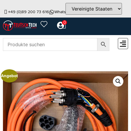
+49 (0)89 200 73 616
WhatsApp
info@teutschtech.com
0
ZUBEH
Angebot