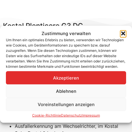
Kostal Plenticore G3 DC
Überspannungsschutz Typ 2
Zustimmung verwalten
Um Ihnen ein optimales Erlebnis zu bieten, verwenden wir Technologien
wie Cookies, um Geräteinformationen zu speichern bzw. darauf
Mit dem optionalen DC-Überspannungsschutzmodul
zuzugreifen. Wenn Sie diesen Technologien zustimmen, können wir
vom Typ 2 wird der Plenticore G3 Wechselrichter
Daten wie das Surfverhalten oder eindeutige IDs auf dieser Website
effektiv vor externen Überspannungsereignissen
verarbeiten. Wenn Sie Ihre Zustimmung nicht erteilen oder zurückziehen,
können bestimmte Merkmale und Funktionen beeinträchtigt werden.
geschützt. Dieses Modul kann problemlos per Plug &
Play direkt in den Wechselrichter eingesteckt werden –
Akzeptieren
auch nachträglich.
Ablehnen
Produktvorteile:
Voreinstellungen anzeigen
Plug&Play: Schnelle Installation – ohne
zusätzlichem Verkabelungsaufwand
Cookie-Richtlinie
Datenschutz
Impressum
Nachrüstbar für alle Kostal Plenticore G3 Modelle
Ausfallerkennung am Wechselrichter, im Kostal