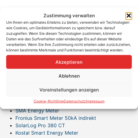
Zustimmung verwalten
Strommesswandler 200 A / 5A,
Um Ihnen ein optimales Erlebnis zu bieten, verwenden wir Technologien
Klasse 1 / 0,5 ungeeicht
wie Cookies, um Geräteinformationen zu speichern bzw. darauf
zuzugreifen. Wenn Sie diesen Technologien zustimmen, können wir
Daten wie das Surfverhalten oder eindeutige IDs auf dieser Website
verarbeiten. Wenn Sie Ihre Zustimmung nicht erteilen oder zurückziehen,
können bestimmte Merkmale und Funktionen beeinträchtigt werden.
Für Stromschiene 30 x 10 mm oder bis 26mm
Kabeldurchmesser. Bei cos phi 0,9 einsetzbar bis 124
Akzeptieren
kVA.
Ablehnen
Voreinstellungen anzeigen
Geeignet für:
Cookie-Richtlinie
Datenschutz
Impressum
SMA Sunny Home Manager 2.0
SMA Energy Meter
Fronius Smart Meter 50kA indirekt
SolarLog Pro 380 CT
Kostal Smart Energy Meter