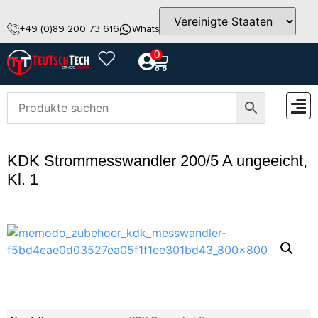
+49 (0)89 200 73 616
WhatsApp
info@teutschtech.com
0
ZUBEH
KDK Strommesswandler 200/5 A ungeeicht,
Kl. 1