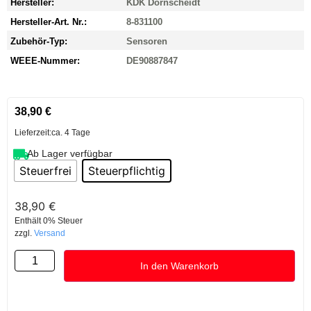
Hersteller:
KDK Dornscheidt
Hersteller-Art. Nr.:
8-831100
Zubehör-Typ:
Sensoren
WEEE-Nummer:
DE90887847
38,90
€
Lieferzeit:
ca. 4 Tage
Ab Lager verfügbar
Steuerfrei
Steuerpflichtig
38,90
€
Enthält 0% Steuer
zzgl.
Versand
In den Warenkorb