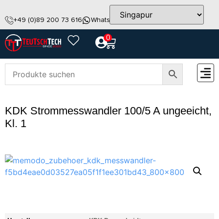
+49 (0)89 200 73 616
WhatsApp
info@teutschtech.com
0
ZUBEH
KDK Strommesswandler 100/5 A ungeeicht,
Kl. 1