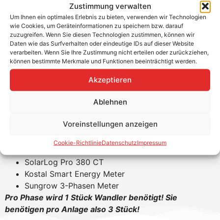
Zustimmung verwalten
Um Ihnen ein optimales Erlebnis zu bieten, verwenden wir Technologien
wie Cookies, um Geräteinformationen zu speichern bzw. darauf
Strommesswandler 100 A / 5A,
zuzugreifen. Wenn Sie diesen Technologien zustimmen, können wir
Klasse 1 / 0,5 ungeeicht
Daten wie das Surfverhalten oder eindeutige IDs auf dieser Website
verarbeiten. Wenn Sie Ihre Zustimmung nicht erteilen oder zurückziehen,
können bestimmte Merkmale und Funktionen beeinträchtigt werden.
Für Stromschiene 30 x 10 mm oder bis 26mm
Kabeldurchmesser. Bei cos phi 0,9 einsetzbar bis 62
Akzeptieren
kVA.
Ablehnen
Geeignet für:
Voreinstellungen anzeigen
SMA Sunny Home Manager 2.0
SMA Energy Meter
Cookie-Richtlinie
Datenschutz
Impressum
Fronius Smart Meter TS 5kA-3, indirekt
SolarLog Pro 380 CT
Kostal Smart Energy Meter
Sungrow 3-Phasen Meter
Pro Phase wird 1 Stück Wandler benötigt! Sie
benötigen pro Anlage also 3 Stück!