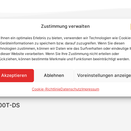
d ideal für private Solaranlagen geeignet – dank ihres ko
Zustimmung verwalten
 entwickelt und überzeugen durch Langlebigkeit und Zuverl
nbereich installiert werden.
Ihnen ein optimales Erlebnis zu bieten, verwenden wir Technologien wie Cookie
Geräteinformationen zu speichern bzw. darauf zuzugreifen. Wenn Sie diesen
80 V und einem besonders weiten MPPT-Spannungsbereich vo
hnologien zustimmen, können wir Daten wie das Surfverhalten oder eindeutige 
m sind die Geräte rund 30 % leichter als herkömmliche Wech
 dieser Website verarbeiten. Wenn Sie Ihre Zustimmung nicht erteilen oder
ückziehen, können bestimmte Merkmale und Funktionen beeinträchtigt werden.
Akzeptieren
Ablehnen
Voreinstellungen anzeig
wicht und kleiner Bauweise
Cookie-Richtlinie
Datenschutz
Impressum
000T-DS