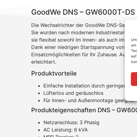
GoodWe DNS – GW6000T-DS
Die Wechselrichter der GoodWe DNS-Serie sin
Sie wurden nach modernen Industriestandards
sie flexibel sowohl im Innen- als auch im Auße
Um 
um 
Dank einer niedrigen Startspannung von nur 
Tec
Einsatzmöglichkeiten für Ihr Zuhause. Außerde
auf
erleichtert.
zur
Produktvorteile
Einfache Installation durch geringes Ge
Lüfterlos und geräuschlos
Für Innen- und Außenmontage geeignet
Produkteigenschaften DNS – GW6
Netzanschluss: 3 Phasig
AC Leistung: 6 kVA