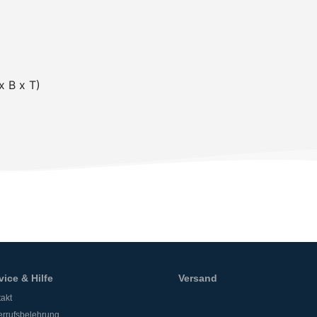
 B x T)
vice & Hilfe
Versand
akt
rrufsbelehrung