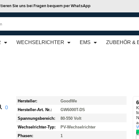
tieren Sie uns bei Fragen bequem per WhatsApp
R
WECHSELRICHTER
EMS
ZUBEHÖR & 
Hersteller:
GoodWe
6
K
Hersteller-Art. Nr.:
GW6000T-DS
M
N
Spannungsbereich:
80-550 Volt
a
W
Wechselrichter-Typ:
PV-Wechselrichter
L
Phasen:
1