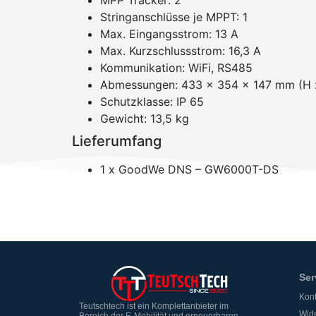
MPP Tracker: 2
Stringanschlüsse je MPPT: 1
Max. Eingangsstrom: 13 A
Max. Kurzschlussstrom: 16,3 A
Kommunikation: WiFi, RS485
Abmessungen: 433 x 354 × 147 mm (H x
Schutzklasse: IP 65
Gewicht: 13,5 kg
Lieferumfang
1 x GoodWe DNS – GW6000T-DS
Ser
Kont
Teutschtech ist ein Komplettanbieter im
Wide