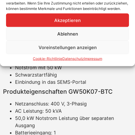
Speicher.
verarbeiten. Wenn Sie Ihre Zustimmung nicht erteilen oder zurückziehen,
– Teilnahme an der Online-Inbetriebnahme-Schulung von
können bestimmte Merkmale und Funktionen beeinträchtigt werden.
GoodWe.
Akzeptieren
– Erfüllung der Inbetriebnahme-Checkliste im Vorfeld.
Produktvorteile
Ablehnen
Peakshaving
Voreinstellungen anzeigen
AC- und DC-Überspannungsschutz Typ 2
Cookie-Richtlinie
Datenschutz
Impressum
integriert
Notstrom mit 50 kW
Schwarzstartfähig
Einbindung in das SEMS-Portal
Produkteigenschaften GW50K07-BTC
Netzanschluss: 400 V, 3-Phasig
AC Leistung: 50 kVA
50,0 kW Notstrom Leistung über separaten
Ausgang
Batterieeingang: 1