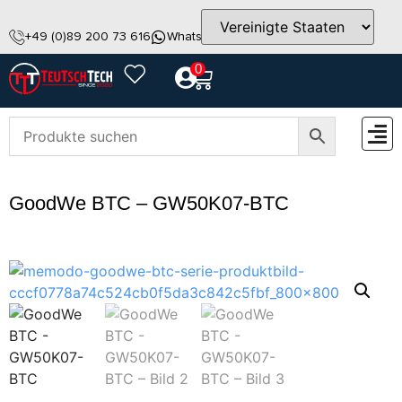
+49 (0)89 200 73 616
WhatsApp
info@teutschtech.com
0
ZUBEH
GoodWe BTC – GW50K07-BTC