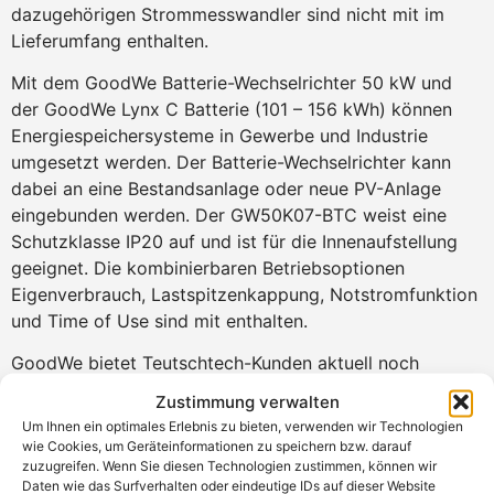
dazugehörigen Strommesswandler sind nicht mit im
Lieferumfang enthalten.
Mit dem GoodWe Batterie-Wechselrichter 50 kW und
der GoodWe Lynx C Batterie (101 – 156 kWh) können
Energiespeichersysteme in Gewerbe und Industrie
umgesetzt werden. Der Batterie-Wechselrichter kann
dabei an eine Bestandsanlage oder neue PV-Anlage
eingebunden werden. Der GW50K07-BTC weist eine
Schutzklasse IP20 auf und ist für die Innenaufstellung
geeignet. Die kombinierbaren Betriebsoptionen
Eigenverbrauch, Lastspitzenkappung, Notstromfunktion
und Time of Use sind mit enthalten.
GoodWe bietet Teutschtech-Kunden aktuell noch
eine kostenlose Inbetriebnahme-Unterstützung vor Ort,
Zustimmung verwalten
wenn folgende Voraussetzungen erfüllt sind:
Um Ihnen ein optimales Erlebnis zu bieten, verwenden wir Technologien
– C&I-Projekt in der DACH-Region.
wie Cookies, um Geräteinformationen zu speichern bzw. darauf
zuzugreifen. Wenn Sie diesen Technologien zustimmen, können wir
– Einsatz von ETC/BTC-Serie zusammen mit Lynx C
Daten wie das Surfverhalten oder eindeutige IDs auf dieser Website