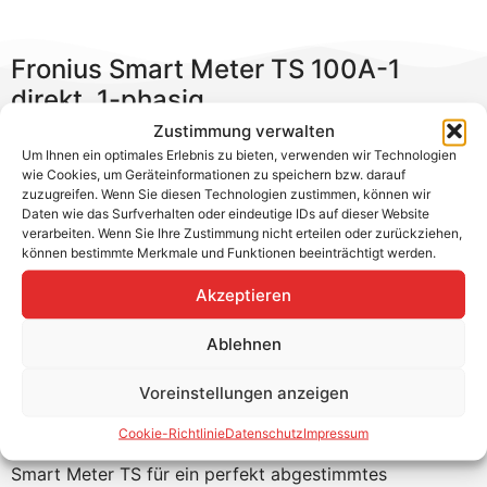
Fronius Smart Meter TS 100A-1
direkt, 1-phasig
Zustimmung verwalten
Achtung: der Fronius Smart Meter TS kann nicht mit
Um Ihnen ein optimales Erlebnis zu bieten, verwenden wir Technologien
einem Symo Hybrid System verwendet werden. Nutzen
wie Cookies, um Geräteinformationen zu speichern bzw. darauf
zuzugreifen. Wenn Sie diesen Technologien zustimmen, können wir
Sie dafür bitte den bisherigen Smart Meter.
Daten wie das Surfverhalten oder eindeutige IDs auf dieser Website
verarbeiten. Wenn Sie Ihre Zustimmung nicht erteilen oder zurückziehen,
Der Fronius Smart Meter TS ist der ideale Ergänzung
können bestimmte Merkmale und Funktionen beeinträchtigt werden.
um Leistungsbegrenzung, Eigenverbrauchserfassung
oder Speichermanagement umzusetzen. Über die
Akzeptieren
Modbus RTU Schnittstelle wird eine schnelle
Kommunikation und eine hohe Messgenauigkeit
Ablehnen
gewährleistet. In Kombination mit dem Fronius
Voreinstellungen anzeigen
Solar.web kann der Smart Meter TS eine übersichtliche
Darstellung des eigenen Stromverbrauchs wiedergeben.
Cookie-Richtlinie
Datenschutz
Impressum
Bei Einsatz mit einem Gen24 System sorgt der Fronius
Smart Meter TS für ein perfekt abgestimmtes