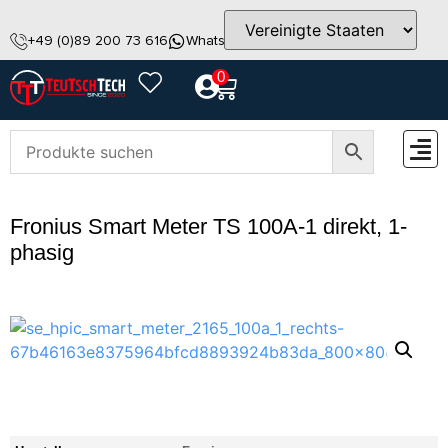
+49 (0)89 200 73 616
WhatsApp
info@teutschtech.com
0
ZUBEH
Fronius Smart Meter TS 100A-1 direkt, 1-
phasig