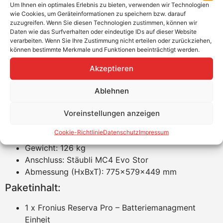
Modulares System: Erweiterbar und Parallelbetrieb
Um Ihnen ein optimales Erlebnis zu bieten, verwenden wir Technologien
wie Cookies, um Geräteinformationen zu speichern bzw. darauf
von bis zu 4 Batterien möglich
zuzugreifen. Wenn Sie diesen Technologien zustimmen, können wir
Schutzart: IP65 – geeignet für Innenbereich und
Daten wie das Surfverhalten oder eindeutige IDs auf dieser Website
geschützten Außenbereich
verarbeiten. Wenn Sie Ihre Zustimmung nicht erteilen oder zurückziehen,
können bestimmte Merkmale und Funktionen beeinträchtigt werden.
Betriebstemperatur: −20 °C bis +50 °C für flexible
Einsatzmöglichkeiten
Akzeptieren
Kommunikation: Modbus (RS485), BMS-
Kommunikation via CAN / Modbus
Ablehnen
Kompatible Wechselrichter: Fronius Primo GEN24
Plus, Symo GEN24 Plus & Verto Plus
Voreinstellungen anzeigen
Garantie: 10 Jahre bzw. 80 % State of Health
Cookie-Richtlinie
Datenschutz
Impressum
(SOH)
Gewicht: 126 kg
Anschluss: Stäubli MC4 Evo Stor
Abmessung (HxBxT): 775x579x449 mm
Paketinhalt:
1 x Fronius Reserva Pro – Batteriemanagment
Einheit