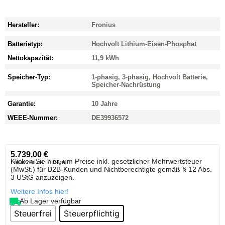
Hersteller:
Fronius
Batterietyp:
Hochvolt Lithium-Eisen-Phosphat
Nettokapazität:
11,9 kWh
Speicher-Typ:
1-phasig, 3-phasig, Hochvolt Batterie,
Speicher-Nachrüstung
Garantie:
10 Jahre
WEEE-Nummer:
DE39936572
5.739,00
€
Klicken Sie hier, um Preise inkl. gesetzlicher Mehrwertsteuer
Lieferzeit:
ca. 7 Tage
(MwSt.) für B2B-Kunden und Nichtberechtigte gemäß § 12 Abs.
3 UStG anzuzeigen.
Weitere Infos hier!
Ab Lager verfügbar
Steuerfrei
Steuerpflichtig