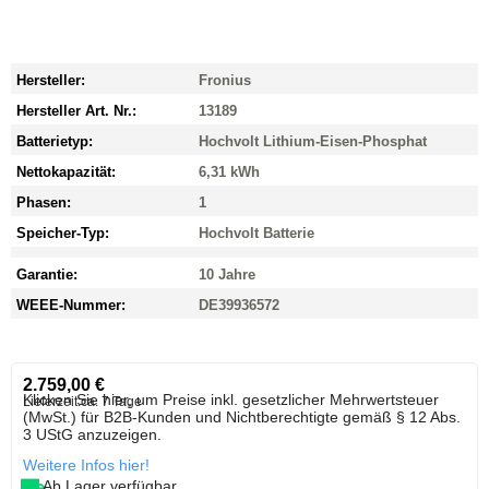
Hersteller:
Fronius
Hersteller Art. Nr.:
13189
Batterietyp:
Hochvolt Lithium-Eisen-Phosphat
Nettokapazität:
6,31 kWh
Phasen:
1
Speicher-Typ:
Hochvolt Batterie
Garantie:
10 Jahre
WEEE-Nummer:
DE39936572
2.759,00
€
Klicken Sie hier, um Preise inkl. gesetzlicher Mehrwertsteuer
Lieferzeit:
ca. 7 Tage
(MwSt.) für B2B-Kunden und Nichtberechtigte gemäß § 12 Abs.
3 UStG anzuzeigen.
Weitere Infos hier!
Ab Lager verfügbar