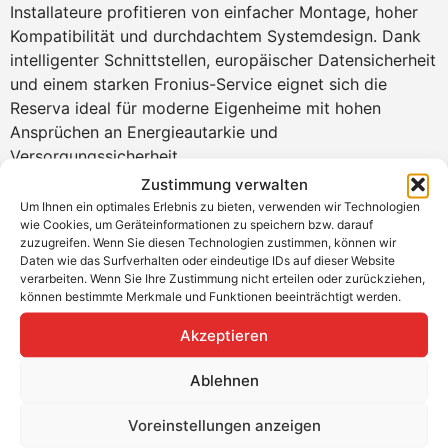
Installateure profitieren von einfacher Montage, hoher
Kompatibilität und durchdachtem Systemdesign. Dank
intelligenter Schnittstellen, europäischer Datensicherheit
und einem starken Fronius-Service eignet sich die
Reserva ideal für moderne Eigenheime mit hohen
Ansprüchen an Energieautarkie und
Versorgungssicherheit.
Zustimmung verwalten
Produktvorteile Fronius Reserva 6.3:
Um Ihnen ein optimales Erlebnis zu bieten, verwenden wir Technologien
wie Cookies, um Geräteinformationen zu speichern bzw. darauf
Optimale Integration mit
Fronius Hybrid-
zuzugreifen. Wenn Sie diesen Technologien zustimmen, können wir
Wechselrichtern
Daten wie das Surfverhalten oder eindeutige IDs auf dieser Website
verarbeiten. Wenn Sie Ihre Zustimmung nicht erteilen oder zurückziehen,
Parallelschaltung von bis zu 4 Batterien für noch
können bestimmte Merkmale und Funktionen beeinträchtigt werden.
mehr Speicherkapazität
Platzsparende Bauweise
Akzeptieren
Erweiterbar auf bis zu 15,8 kWh durch modulare
Bauweise mit bis zu 5 Batterieeinheiten
Ablehnen
Produkteigenschaften Fronius Reserva 6.3:
Voreinstellungen anzeigen