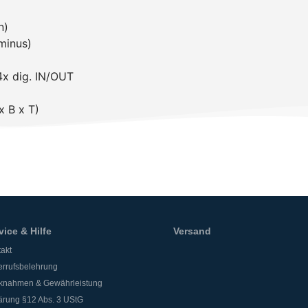
n)
 minus)
4x dig. IN/OUT
 B x T)
vice & Hilfe
Versand
akt
rrufsbelehrung
knahmen & Gewährleistung
ärung §12 Abs. 3 UStG