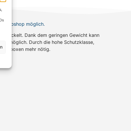
s,
IDs
web-Webshop möglich.
 entwickelt. Dank dem geringen Gewicht kann
ich möglich. Durch die hohe Schutzklasse,
en
ammelboxen mehr nötig.