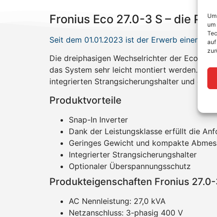
Um 
Fronius Eco 27.0-3 S – die Pro
um 
Tec
Seit dem 01.01.2023 ist der Erwerb einer Ga
auf
zur
Die dreiphasigen Wechselrichter der Eco Ser
das System sehr leicht montiert werden. Dabe
integrierten Strangsicherungshalter und opt
Produktvorteile
Snap-In Inverter
Dank der Leistungsklasse erfüllt die A
Geringes Gewicht und kompakte Abmess
Integrierter Strangsicherungshalter
Optionaler Überspannungsschutz
Produkteigenschaften Fronius 27.0-
AC Nennleistung: 27,0 kVA
Netzanschluss: 3-phasig 400 V