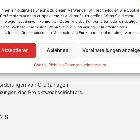
Ihnen ein optimales Erlebnis zu bieten, verwenden wir Technologien wie Cookie
jektklasse
Geräteinformationen zu speichern bzw. darauf zuzugreifen. Wenn Sie diesen
hnologien zustimmen, können wir Daten wie das Surfverhalten oder eindeutige 
rantieverlängerung nur noch direkt über den Fronius Solar
 dieser Website verarbeiten. Wenn Sie Ihre Zustimmung nicht erteilen oder
ückziehen, können bestimmte Merkmale und Funktionen beeinträchtigt werden.
ie von Fronius sind für die Anforderungen von Großanlagen
i ist sowohl eine Montage im Innen- als auch im Außenbere
Akzeptieren
Ablehnen
Voreinstellungen anzeig
ionalem Überspannungsschutz ist kein Einsatz von Strangs
Cookie-Richtlinie
Datenschutz
Impressum
nforderungen von Großanlagen
ungen des Projektwechselrichters
3 S