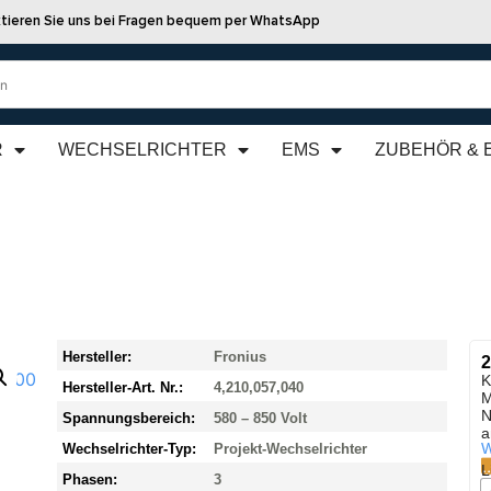
tieren Sie uns bei Fragen bequem per WhatsApp
R
WECHSELRICHTER
EMS
ZUBEHÖR & 
Hersteller:
Fronius
2
K
Hersteller-Art. Nr.:
4,210,057,040
M
N
Spannungsbereich:
580 – 850 Volt
a
W
Wechselrichter-Typ:
Projekt-Wechselrichter
L
Phasen:
3