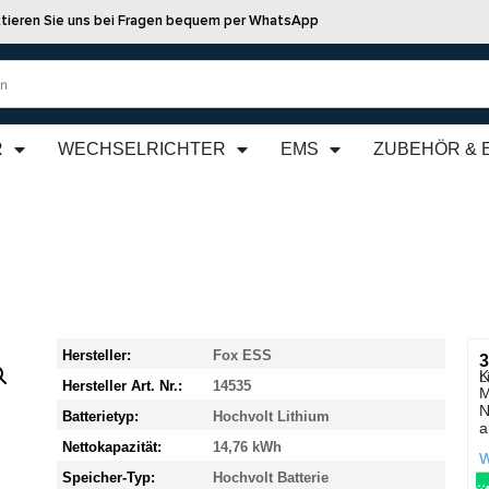
tieren Sie uns bei Fragen bequem per WhatsApp
R
WECHSELRICHTER
EMS
ZUBEHÖR & 
Hersteller:
Fox ESS
3
K
L
Hersteller Art. Nr.:
14535
M
N
Batterietyp:
Hochvolt Lithium
a
Nettokapazität:
14,76 kWh
W
Speicher-Typ:
Hochvolt Batterie