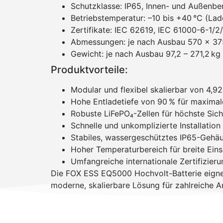
Schutzklasse: IP65, Innen- und Außenbe
Betriebstemperatur: –10 bis +40 °C (Lad
Zertifikate: IEC 62619, IEC 61000-6-1/2
Abmessungen: je nach Ausbau 570 x 3
Gewicht: je nach Ausbau 97,2 – 271,2 kg
Produktvorteile:
Modular und flexibel skalierbar von 4,9
Hohe Entladetiefe von 90 % für maxima
Robuste LiFePO₄-Zellen für höchste Sic
Schnelle und unkomplizierte Installatio
Stabiles, wassergeschütztes IP65-Gehäu
Hoher Temperaturbereich für breite Ein
Umfangreiche internationale Zertifizier
Die FOX ESS EQ5000 Hochvolt-Batterie eignet
moderne, skalierbare Lösung für zahlreiche 