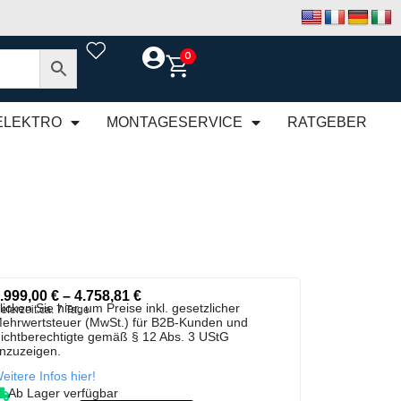
0
ELEKTRO
MONTAGESERVICE
RATGEBER
.999,00
€
–
4.758,81
€
licken Sie hier, um Preise inkl. gesetzlicher
ieferzeit:
ca. 7 Tage
ehrwertsteuer (MwSt.) für B2B-Kunden und
ichtberechtigte gemäß § 12 Abs. 3 UStG
nzuzeigen.
eitere Infos hier!
Ab Lager verfügbar