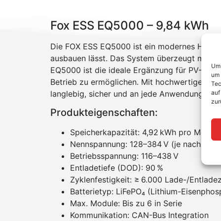
Fox ESS EQ5000 – 9,84 kWh
Die FOX ESS EQ5000 ist ein modernes Hochvol
ausbauen lässt. Das System überzeugt mit ein
Um 
EQ5000 ist die ideale Ergänzung für PV-Anl
um 
Betrieb zu ermöglichen. Mit hochwertiger Zer
Tec
langlebig, sicher und an jede Anwendung anp
auf
zur
Produkteigenschaften:
Speicherkapazität: 4,92 kWh pro Modul,
Nennspannung: 128–384 V (je nach Konfi
Betriebsspannung: 116–438 V
Entladetiefe (DOD): 90 %
Zyklenfestigkeit: ≥ 6.000 Lade-/Entlade
Batterietyp: LiFePO₄ (Lithium-Eisenphos
Max. Module: Bis zu 6 in Serie
Kommunikation: CAN-Bus Integration