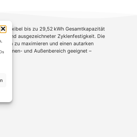
h flexibel bis zu 29,52 kWh Gesamtkapazität
gie und ausgezeichneter Zyklenfestigkeit. Die
s,
rauch zu maximieren und einen autarken
 den Innen- und Außenbereich geeignet –
IDs
en