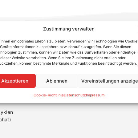
t-Batteriespeichersystem mit 4,92 kWh pro Modul, das sic
Zustimmung verwalten
facher Plug-&-Play-Installation, robuster LiFePO₄-Technolo
Ihnen ein optimales Erlebnis zu bieten, verwenden wir Technologien wie Cookie
agen und Energie-Management-Lösungen, um den Eigenverb
Geräteinformationen zu speichern bzw. darauf zuzugreifen. Wenn Sie diesen
tifizierung und sicherem IP65-Gehäuse ist die EQ5000 für
hnologien zustimmen, können wir Daten wie das Surfverhalten oder eindeutige 
assbar.
 dieser Website verarbeiten. Wenn Sie Ihre Zustimmung nicht erteilen oder
ückziehen, können bestimmte Merkmale und Funktionen beeinträchtigt werden.
Akzeptieren
Ablehnen
Voreinstellungen anzeig
 bis zu 29,52 kWh erweiterbar
guration)
Cookie-Richtlinie
Datenschutz
Impressum
zyklen
phat)