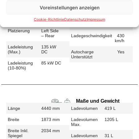
Voreinstellungen anzeigen
Schnellladen
Cookie-Richtlinie
Datenschutz
Impressum
Ladeanschluss
CCS
Ladezeit (49-
34 min
>392 Km)
Platzierung
Left Side
– Rear
Ladegeschwindigkeit
430
km/h
Ladeleistung
135 kW
(max.)
DC
Autocharge
Yes
Unterstützt
Ladeleistung
85 kW DC
(10-80%)
Maße und Gewicht
Länge
4440 mm
Ladevolumen
419 L
Breite
1873 mm
Ladevolumen
1205 L
Max.
Breite Inkl.
2034 mm
Spiegel
Ladevolumen
31 L