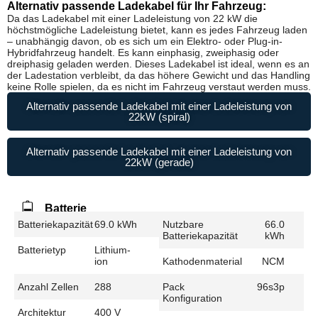
Alternativ passende Ladekabel für Ihr Fahrzeug:
Da das Ladekabel mit einer Ladeleistung von 22 kW die
höchstmögliche Ladeleistung bietet, kann es jedes Fahrzeug laden
– unabhängig davon, ob es sich um ein Elektro- oder Plug-in-
Hybridfahrzeug handelt. Es kann einphasig, zweiphasig oder
dreiphasig geladen werden. Dieses Ladekabel ist ideal, wenn es an
der Ladestation verbleibt, da das höhere Gewicht und das Handling
keine Rolle spielen, da es nicht im Fahrzeug verstaut werden muss.
Alternativ passende Ladekabel mit einer Ladeleistung von
22kW (spiral)
Alternativ passende Ladekabel mit einer Ladeleistung von
22kW (gerade)
Batterie
Batteriekapazität
69.0 kWh
Nutzbare
66.0
Batteriekapazität
kWh
Batterietyp
Lithium-
ion
Kathodenmaterial
NCM
Anzahl Zellen
288
Pack
96s3p
Konfiguration
Architektur
400 V