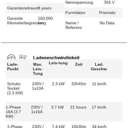
Nennspannung
355 V
Garantiezeitraum
8 years
Formfaktor
Prismatic
Garantie
160,000
Kilometerbegrenzung
km
Name /
No Data
Referenz
Ladegeschwindigkeit
Leis-tung
Lade-
Max.
Zeit
Lad.
Punkt
Leis-
Geschw.
Tung
Schuko
230V /
2.3 kW
33h45m
11 km/h
Socket
1x10A
(2.3 KW)
1-Phase
230V /
3.7 kW
21 hours
17 km/h
16A (3.7
1x16A
KW)
1-Phase
230V /
7.4 kW
10h30m
34 km/h