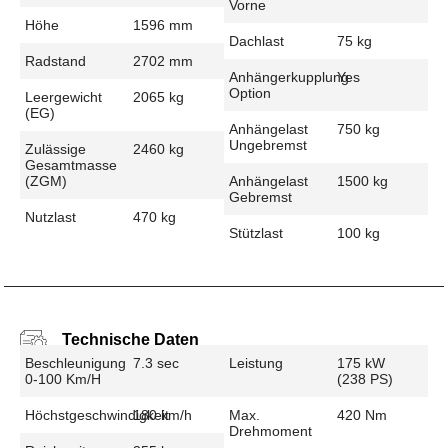
Vorne
Höhe
1596 mm
Dachlast
75 kg
Radstand
2702 mm
Anhängerkupplung
Yes
Option
Leergewicht
2065 kg
(EG)
Anhängelast
750 kg
Ungebremst
Zulässige
2460 kg
Gesamtmasse
(zGM)
Anhängelast
1500 kg
Gebremst
Nutzlast
470 kg
Stützlast
100 kg
Technische Daten
Beschleunigung
7.3 sec
Leistung
175 kW
0-100 Km/h
(238 PS)
Höchstgeschwindigkeit
180 km/h
Max.
420 Nm
Drehmoment