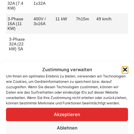
32A (7.4
1x32A
KW)
3-Phase
400V /
11 kW
7h15m
49 km/h
16A (11
3x16A
KW)
3-Phase
32A (22
kW) SA
Zustimmung verwalten
Um Ihnen ein optimales Erlebnis zu bieten, verwenden wir Technologien
Aufladen zu Hause / am Fahrtziel
wie Cookies, um Geräteinformationen zu speichern bzw. darauf
zuzugreifen. Wenn Sie diesen Technologien zustimmen, können wir
Ladeanschluss
Type 2
Ladezeit (0-
7h15m
Daten wie das Surfverhalten oder eindeutige IDs auf dieser Website
>490 Km)
verarbeiten. Wenn Sie Ihre Zustimmung nicht erteilen oder zurückziehen,
Platzierung
Left Side
können bestimmte Merkmale und Funktionen beeinträchtigt werden.
– Rear
Ladegeschwindigkeit
50 km/h
Akzeptieren
Ladeleistung
11 kW AC
Ablehnen