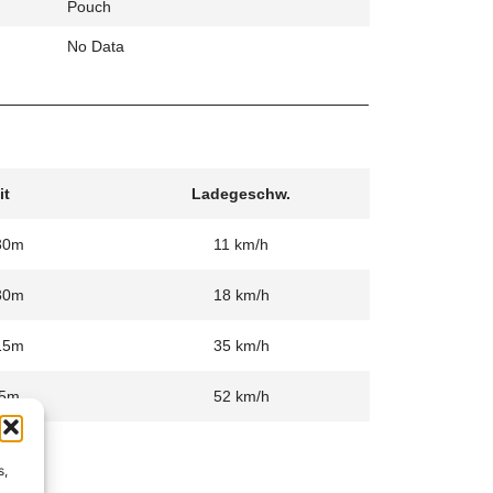
Pouch
No Data
it
Ladegeschw.
30m
11 km/h
30m
18 km/h
15m
35 km/h
5m
52 km/h
s,