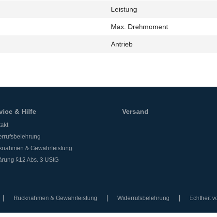
Leistung
h
Max. Drehmoment
Antrieb
vice & Hilfe
Versand
akt
rrufsbelehrung
knahmen & Gewährleistung
ärung §12 Abs. 3 UStG
Rücknahmen & Gewährleistung
Widerrufsbelehrung
Echtheit 