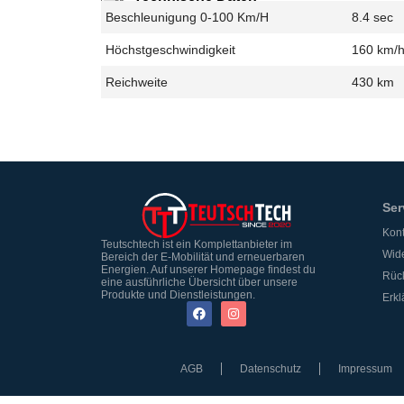
Beschleunigung 0-100 Km/h
8.4 sec
Höchstgeschwindigkeit
160 km/
Reichweite
430 km
Ser
Kont
Teutschtech ist ein Komplettanbieter im
Wide
Bereich der E-Mobilität und erneuerbaren
Energien. Auf unserer Homepage findest du
Rüc
eine ausführliche Übersicht über unsere
Produkte und Dienstleistungen.
Erkl
AGB
Datenschutz
Impressum