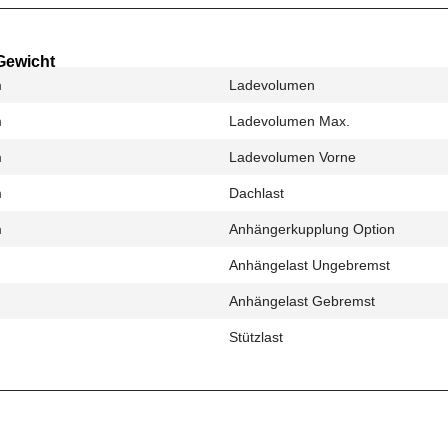
Gewicht
m
Ladevolumen
m
Ladevolumen Max.
m
Ladevolumen Vorne
m
Dachlast
m
Anhängerkupplung Option
Anhängelast Ungebremst
Anhängelast Gebremst
Stützlast