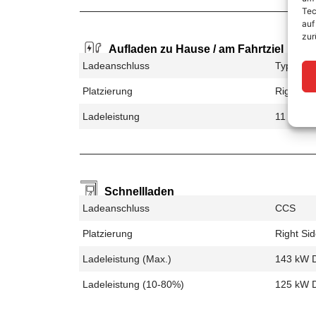
Tec
auf
zur
Aufladen zu Hause / am Fahrtziel
Ladeanschluss
Type 2
Platzierung
Right Si
Ladeleistung
11 kW A
Schnellladen
Ladeanschluss
CCS
Platzierung
Right Si
Ladeleistung (max.)
143 kW 
Ladeleistung (10-80%)
125 kW 