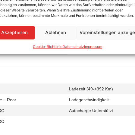
hnologien zustimmen, können wir Daten wie das Surfverhalten oder eindeutige 
 dieser Website verarbeiten. Wenn Sie Ihre Zustimmung nicht erteilen oder
ückziehen, können bestimmte Merkmale und Funktionen beeinträchtigt werden.
Ladezeit (0->490 Km)
Akzeptieren
Ablehnen
Voreinstellungen anzeig
de – Rear
Ladegeschwindigkeit
Cookie-Richtlinie
Datenschutz
Impressum
C
Ladezeit (49->392 Km)
de – Rear
Ladegeschwindigkeit
DC
Autocharge Unterstützt
DC