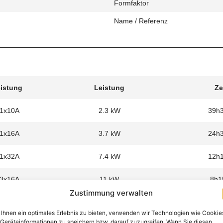
Formfaktor
Name / Referenz
eistung
Leistung
Ze
 1x10A
2.3 kW
39h
 1x16A
3.7 kW
24h
 1x32A
7.4 kW
12h
 3x16A
11 kW
8h1
Zustimmung verwalten
Ihnen ein optimales Erlebnis zu bieten, verwenden wir Technologien wie Cookie
Geräteinformationen zu speichern bzw. darauf zuzugreifen. Wenn Sie diesen