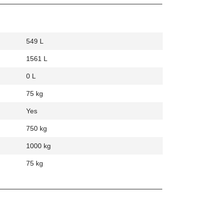
549 L
1561 L
0 L
75 kg
Yes
750 kg
1000 kg
75 kg