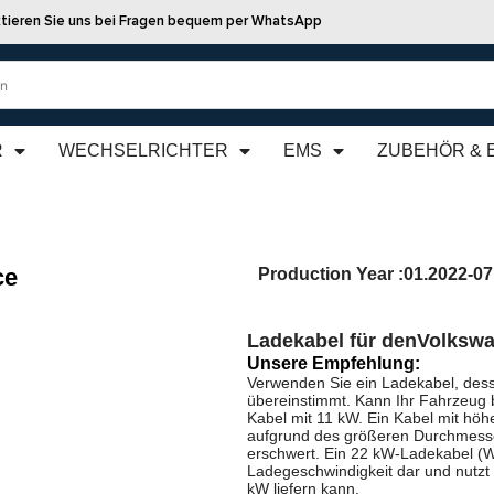
tieren Sie uns bei Fragen bequem per WhatsApp
R
WECHSELRICHTER
EMS
ZUBEHÖR & 
ce
Production Year :
01.2022-07
Ladekabel für den
Volkswa
Unsere Empfehlung:
Verwenden Sie ein Ladekabel, dess
übereinstimmt. Kann Ihr Fahrzeug 
Kabel mit 11 kW. Ein Kabel mit höhe
aufgrund des größeren Durchmesse
erschwert. Ein 22 kW-Ladekabel (We
Ladegeschwindigkeit dar und nutzt
kW liefern kann.