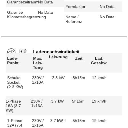
Garantiezeitraum
No Data
Formfaktor
No Data
Garantie
No Data
Kilometerbegrenzung
Name /
No Data
Referenz
Ladegeschwindigkeit
Leis-tung
Lade-
Max.
Zeit
Lad.
Punkt
Leis-
Geschw.
Tung
Schuko
230V /
2.3 kW
8h15m
12 km/h
Socket
1x10A
(2.3 KW)
1-Phase
230V /
3.7 kW
5h15m
19 km/h
16A (3.7
1x16A
KW)
1-Phase
230V /
3.7 kW †
5h15m
19 km/h
32A (7.4
1x16A