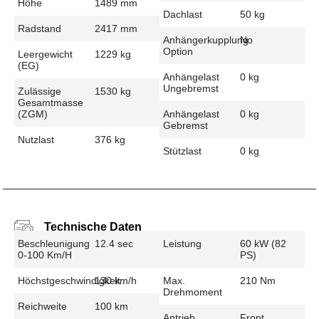
Höhe
1489 mm
Dachlast
50 kg
Radstand
2417 mm
Anhängerkupplung
No
Option
Leergewicht
1229 kg
(EG)
Anhängelast
0 kg
Ungebremst
Zulässige
1530 kg
Gesamtmasse
(zGM)
Anhängelast
0 kg
Gebremst
Nutzlast
376 kg
Stützlast
0 kg
Technische Daten
Beschleunigung
12.4 sec
Leistung
60 kW (82
0-100 Km/h
PS)
Höchstgeschwindigkeit
130 km/h
Max.
210 Nm
Drehmoment
Reichweite
100 km
Antrieb
Front