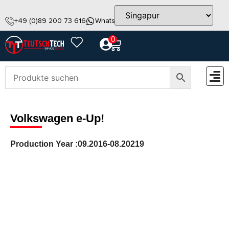
+49 (0)89 200 73 616
WhatsApp
info@teutschtech.com
0
ZUBEH
Volkswagen e-Up!
Production Year :
09.2016-08.20219