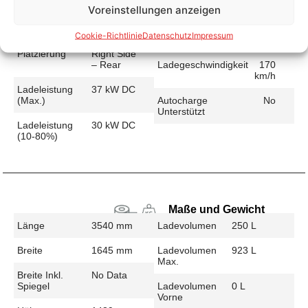
Voreinstellungen anzeigen
Schnellladen
Ladeanschluss
CCS
Ladezeit (49-
24 min
Cookie-Richtlinie
Datenschutz
Impressum
>392 Km)
Platzierung
Right Side
– Rear
Ladegeschwindigkeit
170
km/h
Ladeleistung
37 kW DC
(max.)
Autocharge
No
Unterstützt
Ladeleistung
30 kW DC
(10-80%)
Maße und Gewicht
Länge
3540 mm
Ladevolumen
250 L
Breite
1645 mm
Ladevolumen
923 L
Max.
Breite Inkl.
No Data
Spiegel
Ladevolumen
0 L
Vorne