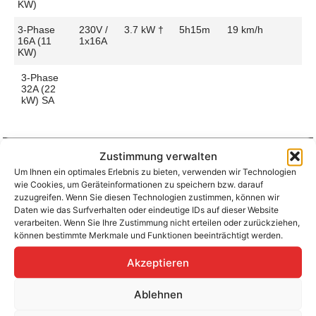
KW)
3-Phase
230V /
3.7 kW †
5h15m
19 km/h
16A (11
1x16A
KW)
3-Phase
32A (22
kW) SA
Zustimmung verwalten
Um Ihnen ein optimales Erlebnis zu bieten, verwenden wir Technologien
Aufladen zu Hause / am Fahrtziel
wie Cookies, um Geräteinformationen zu speichern bzw. darauf
Ladeanschluss
Type 2
Ladezeit (0-
5h15m
zuzugreifen. Wenn Sie diesen Technologien zustimmen, können wir
>490 Km)
Daten wie das Surfverhalten oder eindeutige IDs auf dieser Website
Platzierung
Right Side
verarbeiten. Wenn Sie Ihre Zustimmung nicht erteilen oder zurückziehen,
– Rear
Ladegeschwindigkeit
20 km/h
können bestimmte Merkmale und Funktionen beeinträchtigt werden.
Ladeleistung
3.7 kW AC
Akzeptieren
Ablehnen