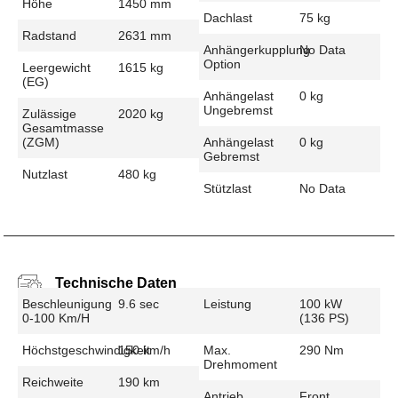
Höhe
1450 mm
Dachlast
75 kg
Radstand
2631 mm
Anhängerkupplung
No Data
Option
Leergewicht
1615 kg
(EG)
Anhängelast
0 kg
Ungebremst
Zulässige
2020 kg
Gesamtmasse
(zGM)
Anhängelast
0 kg
Gebremst
Nutzlast
480 kg
Stützlast
No Data
Technische Daten
Beschleunigung
9.6 sec
Leistung
100 kW
0-100 Km/h
(136 PS)
Höchstgeschwindigkeit
150 km/h
Max.
290 Nm
Drehmoment
Reichweite
190 km
Antrieb
Front