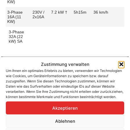
KW)
3-Phase
230V /
7.2 kW †
5h15m
36 km/h
16A (11
2x16A
KW)
3-Phase
32A (22
kW) SA
Zustimmung verwalten
Um Ihnen ein optimales Erlebnis zu bieten, verwenden wir Technologien
Aufladen zu Hause / am Fahrtziel
wie Cookies, um Geräteinformationen zu speichern bzw. darauf
Ladeanschluss
Type 2
Ladezeit (0-
5h15m
zuzugreifen. Wenn Sie diesen Technologien zustimmen, können wir
>490 Km)
Daten wie das Surfverhalten oder eindeutige IDs auf dieser Website
Platzierung
Right Side
verarbeiten. Wenn Sie Ihre Zustimmung nicht erteilen oder zurückziehen,
– Rear
Ladegeschwindigkeit
36 km/h
können bestimmte Merkmale und Funktionen beeinträchtigt werden.
Ladeleistung
7.2 kW AC
Akzeptieren
Ablehnen