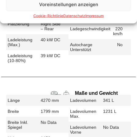
Voreinstellungen anzeigen
Schnellladen
Ladeanschluss
CCS
Ladezeit (49-
36 min
Cookie-Richtlinie
Datenschutz
Impressum
>392 Km)
Platzierung
Right Side
– Rear
Ladegeschwindigkeit
220
km/h
Ladeleistung
40 kW DC
(max.)
Autocharge
No
Unterstützt
Ladeleistung
39 kW DC
(10-80%)
Maße und Gewicht
Länge
4270 mm
Ladevolumen
341 L
Breite
1799 mm
Ladevolumen
1231 L
Max.
Breite Inkl.
No Data
Spiegel
Ladevolumen
No Data
Vorne