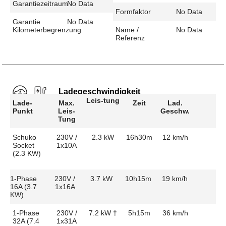
Garantiezeitraum
No Data
Formfaktor
No Data
Garantie
No Data
Kilometerbegrenzung
Name /
No Data
Referenz
Ladegeschwindigkeit
Leis-tung
Lade-
Max.
Zeit
Lad.
Punkt
Leis-
Geschw.
Tung
Schuko
230V /
2.3 kW
16h30m
12 km/h
Socket
1x10A
(2.3 KW)
1-Phase
230V /
3.7 kW
10h15m
19 km/h
16A (3.7
1x16A
KW)
1-Phase
230V /
7.2 kW †
5h15m
36 km/h
32A (7.4
1x31A