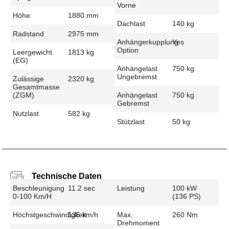
Vorne
Höhe
1880 mm
Dachlast
140 kg
Radstand
2975 mm
Anhängerkupplung
Yes
Option
Leergewicht
1813 kg
(EG)
Anhängelast
750 kg
Ungebremst
Zulässige
2320 kg
Gesamtmasse
(zGM)
Anhängelast
750 kg
Gebremst
Nutzlast
582 kg
Stützlast
50 kg
Technische Daten
Beschleunigung
11.2 sec
Leistung
100 kW
0-100 Km/h
(136 PS)
Höchstgeschwindigkeit
135 km/h
Max.
260 Nm
Drehmoment