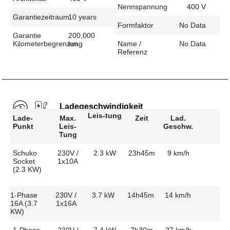
Nennspannung
400 V
Garantiezeitraum
10 years
Formfaktor
No Data
Garantie
200,000
Kilometerbegrenzung
km
Name /
No Data
Referenz
Ladegeschwindigkeit
Leis-tung
Lade-
Max.
Zeit
Lad.
Punkt
Leis-
Geschw.
Tung
Schuko
230V /
2.3 kW
23h45m
9 km/h
Socket
1x10A
(2.3 KW)
1-Phase
230V /
3.7 kW
14h45m
14 km/h
16A (3.7
1x16A
KW)
1-Phase
230V /
7.4 kW
7h30m
27 km/h