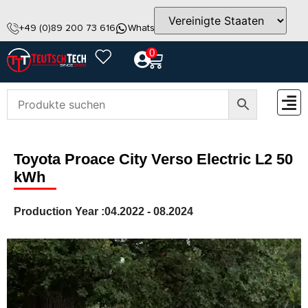
+49 (0)89 200 73 616
WhatsApp
info@teutschtech.com
0
ZUBEH
Toyota Proace City Verso Electric L2 50
kWh
Production Year :
04.2022 - 08.2024