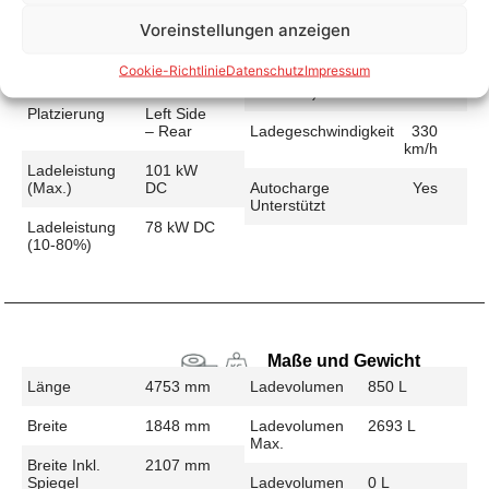
Voreinstellungen anzeigen
Schnellladen
Cookie-Richtlinie
Datenschutz
Impressum
Ladeanschluss
CCS
Ladezeit (49-
26 min
>392 Km)
Platzierung
Left Side
– Rear
Ladegeschwindigkeit
330
km/h
Ladeleistung
101 kW
(max.)
DC
Autocharge
Yes
Unterstützt
Ladeleistung
78 kW DC
(10-80%)
Maße und Gewicht
Länge
4753 mm
Ladevolumen
850 L
Breite
1848 mm
Ladevolumen
2693 L
Max.
Breite Inkl.
2107 mm
Spiegel
Ladevolumen
0 L