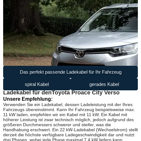
Das perfekt passende Ladekabel für Ihr Fahrzeug
spiral Kabel
gerades Kabel
Ladekabel für den
Toyota Proace City Verso
Unsere Empfehlung:
Verwenden Sie ein Ladekabel, dessen Ladeleistung mit der Ihres
Fahrzeugs übereinstimmt. Kann Ihr Fahrzeug beispielsweise max.
11 kW laden, empfehlen wir ein Kabel mit 11 kW. Ein Kabel mit
höherer Leistung ist zwar technisch möglich, jedoch aufgrund des
größeren Durchmessers schwerer und steifer, was die
Handhabung erschwert. Ein 22 kW-Ladekabel (Wechselstrom) stellt
derzeit die höchste verfügbare Ladegeschwindigkeit dar und nutzt
drei Phasen, wobei jede Phase maximal 7,4 kW liefern kann.