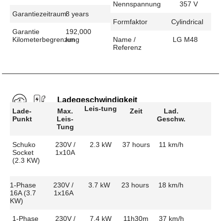
Nennspannung
357 V
Garantiezeitraum
8 years
Formfaktor
Cylindrical
Garantie
192,000
Kilometerbegrenzung
km
Name /
LG M48
Referenz
Ladegeschwindigkeit
Leis-tung
Lade-
Max.
Zeit
Lad.
Punkt
Leis-
Geschw.
Tung
Schuko
230V /
2.3 kW
37 hours
11 km/h
Socket
1x10A
(2.3 KW)
1-Phase
230V /
3.7 kW
23 hours
18 km/h
16A (3.7
1x16A
KW)
1-Phase
230V /
7.4 kW
11h30m
37 km/h