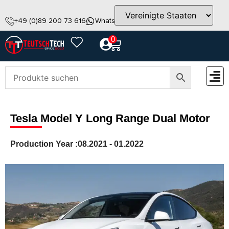
+49 (0)89 200 73 616
WhatsApp
info@teutschtech.com
0
ZUBEH
Tesla Model Y Long Range Dual Motor
Production Year :
08.2021 - 01.2022