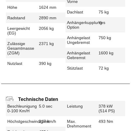
Vorne
Höhe
1624 mm
Dachlast
75 kg
Radstand
2890 mm
Anhängerkupplung
Yes
Option
Leergewicht
2056 kg
(EG)
Anhängelast
750 kg
Ungebremst
Zulässige
2371 kg
Gesamtmasse
(zGM)
Anhängelast
1600 kg
Gebremst
Nutzlast
390 kg
Stützlast
72 kg
Technische Daten
Beschleunigung
5.0 sec
Leistung
378 kW
0-100 Km/h
(514 PS)
Höchstgeschwindigkeit
217 km/h
Max.
493 Nm
Drehmoment