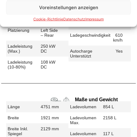
Voreinstellungen anzeigen
Schnellladen
Cookie-Richtlinie
Datenschutz
Impressum
Ladeanschluss
CCS
Ladezeit (49-
29 min
>392 Km)
Platzierung
Left Side
– Rear
Ladegeschwindigkeit
610
km/h
Ladeleistung
250 kW
(max.)
DC
Autocharge
Yes
Unterstützt
Ladeleistung
108 kW
(10-80%)
DC
Maße und Gewicht
Länge
4751 mm
Ladevolumen
854 L
Breite
1921 mm
Ladevolumen
2158 L
Max.
Breite Inkl.
2129 mm
Spiegel
Ladevolumen
117 L