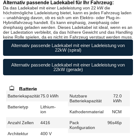
Alternativ passende Ladekabel für Ihr Fahrzeug:
Da das Ladekabel mit einer Ladeleistung von 22 kW die
höchstmögliche Ladeleistung bietet, kann es jedes Fahrzeug laden
– unabhängig davon, ob es sich um ein Elektro- oder Plug-in-
Hybridfahrzeug handelt. Es kann einphasig, zweiphasig oder
dreiphasig geladen werden. Dieses Ladekabel ist ideal, wenn es an
der Ladestation verbleibt, da das höhere Gewicht und das Handling
keine Rolle spielen, da es nicht im Fahrzeug verstaut werden muss.
Alternativ passende Ladekabel mit einer Ladeleistung von
22kW (spiral)
Alternativ passende Ladekabel mit einer Ladeleistung von
22kW (gerade)
Batterie
Batteriekapazität
75.0 kWh
Nutzbare
72.0
Batteriekapazität
kWh
Batterietyp
Lithium-
ion
Kathodenmaterial
NCM
Anzahl Zellen
4416
Pack
96s46p
Konfiguration
Architektur
400 V