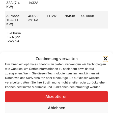
32A (7.4
1x32A
KW)
3-Phase
400V /
11 kW
7h45m
55 km/h
16A (11
3x16A
KW)
3-Phase
32A (22
kW) SA
Zustimmung verwalten
Um Ihnen ein optimales Erlebnis zu bieten, verwenden wir Technologien
Aufladen zu Hause / am Fahrtziel
wie Cookies, um Geräteinformationen zu speichern bzw. darauf
zuzugreifen. Wenn Sie diesen Technologien zustimmen, können wir
Ladeanschluss
Type 2
Ladezeit (0-
7h45m
Daten wie das Surfverhalten oder eindeutige IDs auf dieser Website
>490 Km)
verarbeiten. Wenn Sie Ihre Zustimmung nicht erteilen oder zurückziehen,
Platzierung
Left Side
können bestimmte Merkmale und Funktionen beeinträchtigt werden.
– Rear
Ladegeschwindigkeit
55 km/h
Akzeptieren
Ladeleistung
11 kW AC
Ablehnen