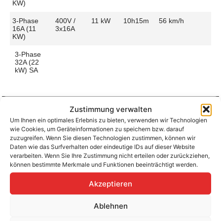
KW)
3-Phase
400V /
11 kW
10h15m
56 km/h
16A (11
3x16A
KW)
3-Phase
32A (22
kW) SA
Zustimmung verwalten
Um Ihnen ein optimales Erlebnis zu bieten, verwenden wir Technologien
Aufladen zu Hause / am Fahrtziel
wie Cookies, um Geräteinformationen zu speichern bzw. darauf
Ladeanschluss
Type 2
Ladezeit (0-
10h15m
zuzugreifen. Wenn Sie diesen Technologien zustimmen, können wir
>490 Km)
Daten wie das Surfverhalten oder eindeutige IDs auf dieser Website
Platzierung
Left Side
verarbeiten. Wenn Sie Ihre Zustimmung nicht erteilen oder zurückziehen,
– Rear
Ladegeschwindigkeit
57 km/h
können bestimmte Merkmale und Funktionen beeinträchtigt werden.
Ladeleistung
11 kW AC
Akzeptieren
Ablehnen