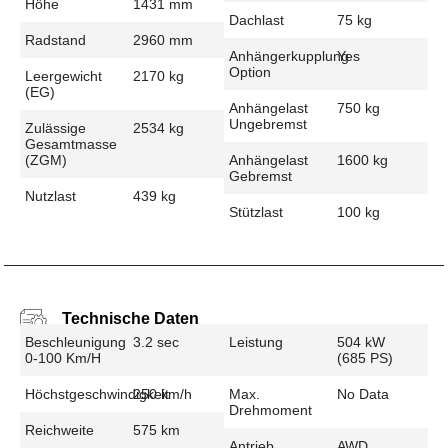
Höhe
1431 mm
Dachlast
75 kg
Radstand
2960 mm
Anhängerkupplung
Yes
Option
Leergewicht
2170 kg
(EG)
Anhängelast
750 kg
Ungebremst
Zulässige
2534 kg
Gesamtmasse
(zGM)
Anhängelast
1600 kg
Gebremst
Nutzlast
439 kg
Stützlast
100 kg
Technische Daten
Beschleunigung
3.2 sec
Leistung
504 kW
0-100 Km/h
(685 PS)
Höchstgeschwindigkeit
250 km/h
Max.
No Data
Drehmoment
Reichweite
575 km
Antrieb
AWD