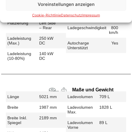
Voreinstellungen anzeigen
Schnellladen
Ladeanschluss
CCS
Ladezeit (49-
30 min
Cookie-Richtlinie
Datenschutz
Impressum
>392 Km)
Platzierung
Left Side
– Rear
Ladegeschwindigkeit
800
km/h
Ladeleistung
250 kW
(max.)
DC
Autocharge
Yes
Unterstützt
Ladeleistung
140 kW
(10-80%)
DC
Maße und Gewicht
Länge
5021 mm
Ladevolumen
709 L
Breite
1987 mm
Ladevolumen
1828 L
Max.
Breite Inkl.
2189 mm
Spiegel
Ladevolumen
89 L
Vorne