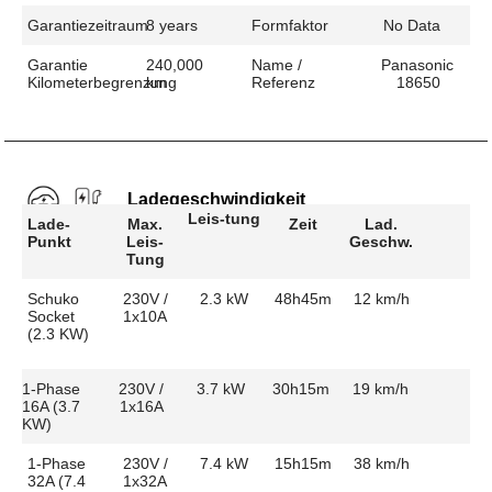
Garantiezeitraum
8 years
Formfaktor
No Data
Garantie
240,000
Name /
Panasonic
Kilometerbegrenzung
km
Referenz
18650
Ladegeschwindigkeit
Leis-tung
Lade-
Max.
Zeit
Lad.
Punkt
Leis-
Geschw.
Tung
Schuko
230V /
2.3 kW
48h45m
12 km/h
Socket
1x10A
(2.3 KW)
1-Phase
230V /
3.7 kW
30h15m
19 km/h
16A (3.7
1x16A
KW)
1-Phase
230V /
7.4 kW
15h15m
38 km/h
32A (7.4
1x32A