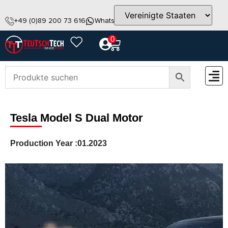
+49 (0)89 200 73 616
WhatsApp
info@teutschtech.com
0
ZUBEH
Tesla Model S Dual Motor
Production Year :
01.2023