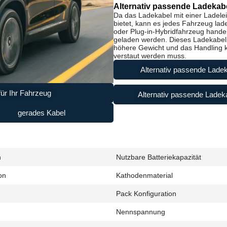
Alternativ passende Ladekabe
Da das Ladekabel mit einer Ladele
bietet, kann es jedes Fahrzeug lad
oder Plug-in-Hybridfahrzeug handel
geladen werden. Dieses Ladekabel i
höhere Gewicht und das Handling ke
verstaut werden muss.
Alternativ passende Ladek
ür Ihr Fahrzeug
Alternativ passende Ladeka
gerades Kabel
h
Nutzbare Batteriekapazität
on
Kathodenmaterial
Pack Konfiguration
Nennspannung