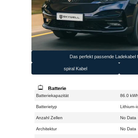
Das perfekt passende Ladekabel f
spiral Kabel
Batterie
Batteriekapazität
86.0 kW
Batterietyp
Lithium-i
Anzahl Zellen
No Data
Architektur
No Data