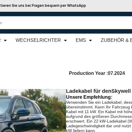
tieren Sie uns bei Fragen bequem per WhatsApp
R
WECHSELRICHTER
EMS
ZUBEHÖR & 
Production Year :
07.2024
Ladekabel für den
Skywell
Unsere Empfehlung:
Verwenden Sie ein Ladekabel, dess
übereinstimmt. Kann Ihr Fahrzeug 
Kabel mit 11 kW. Ein Kabel mit höhe
aufgrund des größeren Durchmesse
erschwert. Ein 22 kW-Ladekabel (We
Ladegeschwindigkeit dar und nutzt
kW liefern kann.