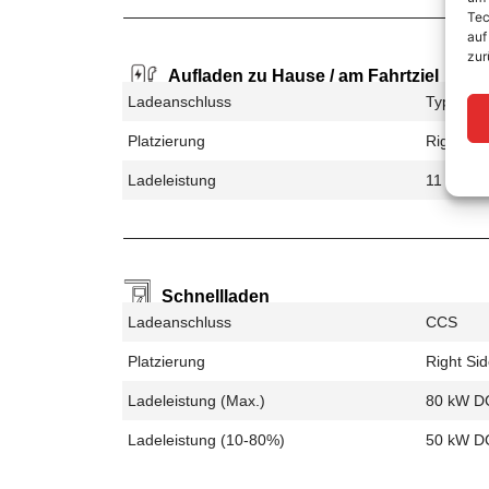
Tec
auf
zur
Aufladen zu Hause / am Fahrtziel
Ladeanschluss
Type 2
Platzierung
Right Sid
Ladeleistung
11 kW A
Schnellladen
Ladeanschluss
CCS
Platzierung
Right Sid
Ladeleistung (max.)
80 kW D
Ladeleistung (10-80%)
50 kW D