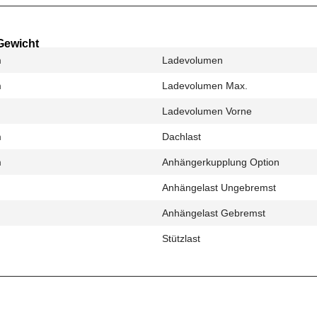
Gewicht
m
Ladevolumen
m
Ladevolumen Max.
Ladevolumen Vorne
m
Dachlast
m
Anhängerkupplung Option
Anhängelast Ungebremst
Anhängelast Gebremst
Stützlast