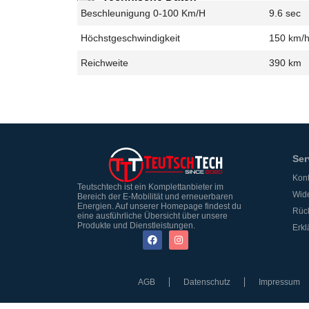
Beschleunigung 0-100 Km/h
9.6 sec
Höchstgeschwindigkeit
150 km/
Reichweite
390 km
Ser
Kont
Teutschtech ist ein Komplettanbieter im
Wide
Bereich der E-Mobilität und erneuerbaren
Energien. Auf unserer Homepage findest du
Rüc
eine ausführliche Übersicht über unsere
Produkte und Dienstleistungen.
Erkl
AGB
Datenschutz
Impressum