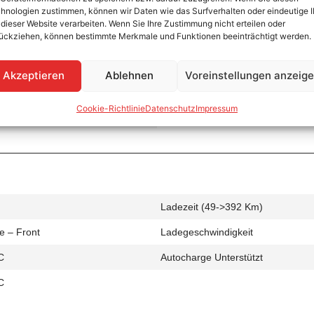
hnologien zustimmen, können wir Daten wie das Surfverhalten oder eindeutige 
 dieser Website verarbeiten. Wenn Sie Ihre Zustimmung nicht erteilen oder
ückziehen, können bestimmte Merkmale und Funktionen beeinträchtigt werden.
Ladezeit (0->490 Km)
Akzeptieren
Ablehnen
Voreinstellungen anzeig
e – Front
Ladegeschwindigkeit
Cookie-Richtlinie
Datenschutz
Impressum
C
Ladezeit (49->392 Km)
e – Front
Ladegeschwindigkeit
C
Autocharge Unterstützt
C