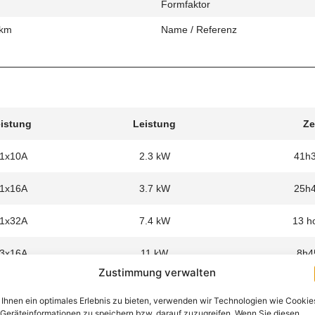
Formfaktor
 km
Name / Referenz
eistung
Leistung
Ze
 1x10A
2.3 kW
41h
 1x16A
3.7 kW
25h
 1x32A
7.4 kW
13 h
 3x16A
11 kW
8h4
Zustimmung verwalten
Ihnen ein optimales Erlebnis zu bieten, verwenden wir Technologien wie Cookie
Geräteinformationen zu speichern bzw. darauf zuzugreifen. Wenn Sie diesen