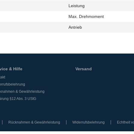
Leistung
h
Max. Drehmoment
Antrieb
vice & Hilfe
Versand
akt
rrufsbelehrung
knahmen & Gewährleistung
ärung §12 Abs. 3 UStG
Rücknahmen & Gewährleistung
Widerrufsbelehrung
Echtheit 