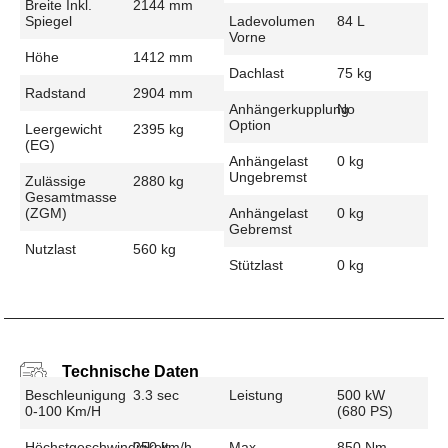
Breite Inkl.
2144 mm
Spiegel
Ladevolumen
84 L
Vorne
Höhe
1412 mm
Dachlast
75 kg
Radstand
2904 mm
Anhängerkupplung
No
Option
Leergewicht
2395 kg
(EG)
Anhängelast
0 kg
Ungebremst
Zulässige
2880 kg
Gesamtmasse
(zGM)
Anhängelast
0 kg
Gebremst
Nutzlast
560 kg
Stützlast
0 kg
Technische Daten
Beschleunigung
3.3 sec
Leistung
500 kW
0-100 Km/h
(680 PS)
Höchstgeschwindigkeit
250 km/h
Max.
850 Nm