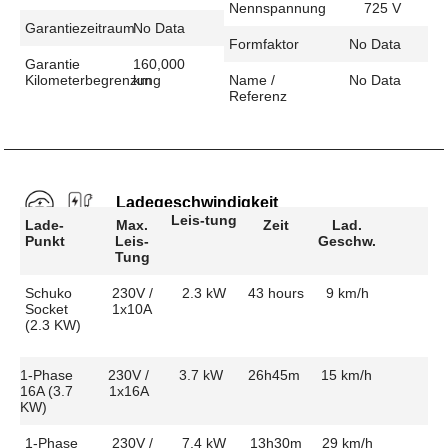
Nennspannung
725 V
Garantiezeitraum
No Data
Formfaktor
No Data
Garantie
160,000
Kilometerbegrenzung
km
Name /
No Data
Referenz
Ladegeschwindigkeit
Leis-tung
Lade-
Max.
Zeit
Lad.
Punkt
Leis-
Geschw.
Tung
Schuko
230V /
2.3 kW
43 hours
9 km/h
Socket
1x10A
(2.3 KW)
1-Phase
230V /
3.7 kW
26h45m
15 km/h
16A (3.7
1x16A
KW)
1-Phase
230V /
7.4 kW
13h30m
29 km/h