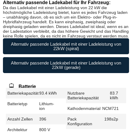
Alternativ passende Ladekabel für Ihr Fahrzeug:
Da das Ladekabel mit einer Ladeleistung von 22 kW die
höchstmögliche Ladeleistung bietet, kann es jedes Fahrzeug laden
– unabhängig davon, ob es sich um ein Elektro- oder Plug-in-
Hybridfahrzeug handelt. Es kann einphasig, zweiphasig oder
dreiphasig geladen werden. Dieses Ladekabel ist ideal, wenn es an
der Ladestation verbleibt, da das höhere Gewicht und das Handling
keine Rolle spielen, da es nicht im Fahrzeug verstaut werden muss.
Alternativ passende Ladekabel mit einer Ladeleistung von
22kW (spiral)
Alternativ passende Ladekabel mit einer Ladeleistung von
22kW (gerade)
Batterie
Batteriekapazität
93.4 kWh
Nutzbare
83.7
Batteriekapazität
kWh
Batterietyp
Lithium-
ion
Kathodenmaterial
NCM721
Anzahl Zellen
396
Pack
198s2p
Konfiguration
Architektur
800 V