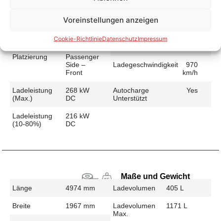
Voreinstellungen anzeigen
Schnellladen
Cookie-Richtlinie
Datenschutz
Impressum
Ladeanschluss
CCS
Ladezeit (49-
17 min
>392 Km)
Platzierung
Passenger
Side –
Ladegeschwindigkeit
970
Front
km/h
Ladeleistung
268 kW
Autocharge
Yes
(max.)
DC
Unterstützt
Ladeleistung
216 kW
(10-80%)
DC
Maße und Gewicht
Länge
4974 mm
Ladevolumen
405 L
Breite
1967 mm
Ladevolumen
1171 L
Max.