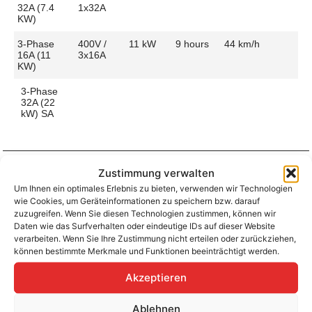
32A (7.4
1x32A
KW)
3-Phase
400V /
11 kW
9 hours
44 km/h
16A (11
3x16A
KW)
3-Phase
32A (22
kW) SA
Zustimmung verwalten
Aufladen zu Hause / am Fahrtziel
Um Ihnen ein optimales Erlebnis zu bieten, verwenden wir Technologien
wie Cookies, um Geräteinformationen zu speichern bzw. darauf
Ladeanschluss
Type 2
Ladezeit (0-
9 hours
zuzugreifen. Wenn Sie diesen Technologien zustimmen, können wir
>490 Km)
Daten wie das Surfverhalten oder eindeutige IDs auf dieser Website
Platzierung
Passenger
verarbeiten. Wenn Sie Ihre Zustimmung nicht erteilen oder zurückziehen,
Side –
Ladegeschwindigkeit
44 km/h
können bestimmte Merkmale und Funktionen beeinträchtigt werden.
Front
Akzeptieren
Ladeleistung
11 kW AC
Ablehnen