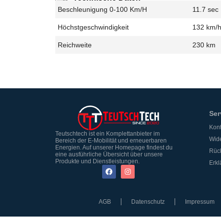
Beschleunigung 0-100 Km/h
11.7 sec
Höchstgeschwindigkeit
132 km/
Reichweite
230 km
Ser
Kont
Teutschtech ist ein Komplettanbieter im
Wide
Bereich der E-Mobilität und erneuerbaren
Energien. Auf unserer Homepage findest du
Rüc
eine ausführliche Übersicht über unsere
Produkte und Dienstleistungen.
Erkl
AGB
Datenschutz
Impressum