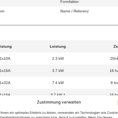
Formfaktor
 km
Name / Referenz
eistung
Leistung
Ze
 1x10A
2.3 kW
25h
 1x16A
3.7 kW
16 h
 1x32A
7.4 kW
8 ho
 1x16A
3.7 kW †
16 h
Zustimmung verwalten
Ihnen ein optimales Erlebnis zu bieten, verwenden wir Technologien wie Cookie
Geräteinformationen zu speichern bzw. darauf zuzugreifen. Wenn Sie diesen