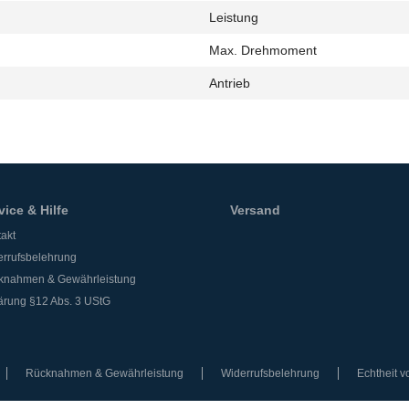
Leistung
h
Max. Drehmoment
Antrieb
vice & Hilfe
Versand
akt
rrufsbelehrung
knahmen & Gewährleistung
ärung §12 Abs. 3 UStG
Rücknahmen & Gewährleistung
Widerrufsbelehrung
Echtheit 