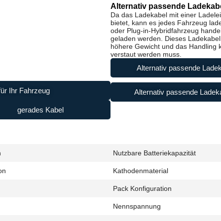
Alternativ passende Ladekabe
Da das Ladekabel mit einer Ladele
bietet, kann es jedes Fahrzeug lad
oder Plug-in-Hybridfahrzeug handel
geladen werden. Dieses Ladekabel i
höhere Gewicht und das Handling ke
verstaut werden muss.
Alternativ passende Ladek
ür Ihr Fahrzeug
Alternativ passende Ladeka
gerades Kabel
h
Nutzbare Batteriekapazität
on
Kathodenmaterial
Pack Konfiguration
Nennspannung