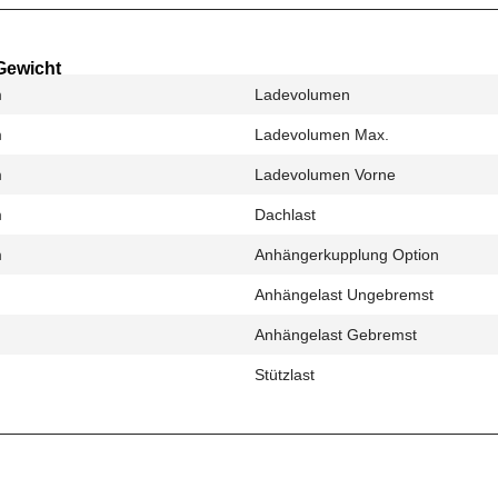
Gewicht
m
Ladevolumen
m
Ladevolumen Max.
m
Ladevolumen Vorne
m
Dachlast
m
Anhängerkupplung Option
Anhängelast Ungebremst
Anhängelast Gebremst
Stützlast