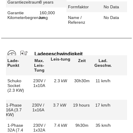
Garantiezeitraum
8 years
Formfaktor
No Data
Garantie
160,000
Kilometerbegrenzung
km
Name /
No Data
Referenz
Ladegeschwindigkeit
Leis-tung
Lade-
Max.
Zeit
Lad.
Punkt
Leis-
Geschw.
Tung
Schuko
230V /
2.3 kW
30h30m
11 km/h
Socket
1x10A
(2.3 KW)
1-Phase
230V /
3.7 kW
19 hours
17 km/h
16A (3.7
1x16A
KW)
1-Phase
230V /
7.4 kW
9h30m
35 km/h
32A (7.4
1x32A