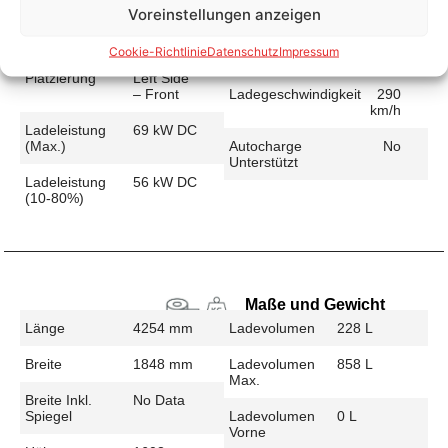
Voreinstellungen anzeigen
Schnellladen
Ladeanschluss
CCS
Ladezeit (49-
47 min
Cookie-Richtlinie
Datenschutz
Impressum
>392 Km)
Platzierung
Left Side
– Front
Ladegeschwindigkeit
290
km/h
Ladeleistung
69 kW DC
(max.)
Autocharge
No
Unterstützt
Ladeleistung
56 kW DC
(10-80%)
Maße und Gewicht
Länge
4254 mm
Ladevolumen
228 L
Breite
1848 mm
Ladevolumen
858 L
Max.
Breite Inkl.
No Data
Spiegel
Ladevolumen
0 L
Vorne