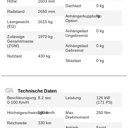
Höhe
1603 mm
Dachlast
0 kg
Radstand
2650 mm
Anhängerkupplung
No
Option
Leergewicht
1615 kg
(EG)
Anhängelast
0 kg
Ungebremst
Zulässige
1970 kg
Gesamtmasse
(zGM)
Anhängelast
0 kg
Gebremst
Nutzlast
430 kg
Stützlast
0 kg
Technische Daten
Beschleunigung
8.2 sec
Leistung
126 kW
0-100 Km/h
(171 PS)
Höchstgeschwindigkeit
160 km/h
Max.
250 Nm
Drehmoment
Reichweite
330 km
Antrieb
Front