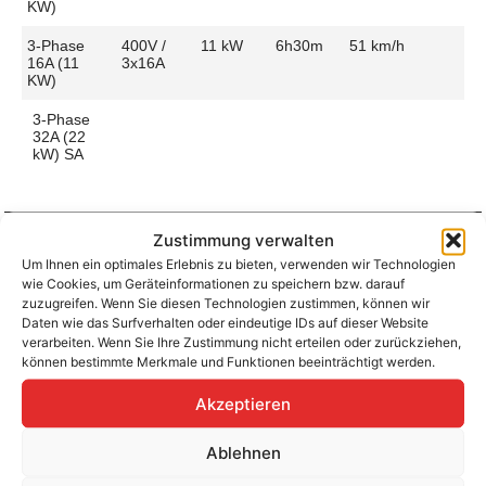
KW)
3-Phase
400V /
11 kW
6h30m
51 km/h
16A (11
3x16A
KW)
3-Phase
32A (22
kW) SA
Zustimmung verwalten
Um Ihnen ein optimales Erlebnis zu bieten, verwenden wir Technologien
Aufladen zu Hause / am Fahrtziel
wie Cookies, um Geräteinformationen zu speichern bzw. darauf
Ladeanschluss
Type 2
Ladezeit (0-
6h30m
zuzugreifen. Wenn Sie diesen Technologien zustimmen, können wir
>490 Km)
Daten wie das Surfverhalten oder eindeutige IDs auf dieser Website
Platzierung
Left Side
verarbeiten. Wenn Sie Ihre Zustimmung nicht erteilen oder zurückziehen,
– Front
Ladegeschwindigkeit
52 km/h
können bestimmte Merkmale und Funktionen beeinträchtigt werden.
Ladeleistung
11 kW AC
Akzeptieren
Ablehnen