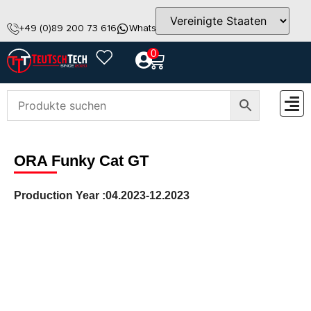
+49 (0)89 200 73 616
WhatsApp
info@teutschtech.com
0
ZUBEH
ORA Funky Cat GT
Production Year :
04.2023-12.2023