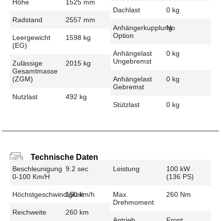
Höhe
1525 mm
Dachlast
0 kg
Radstand
2557 mm
Anhängerkupplung
No
Option
Leergewicht
1598 kg
(EG)
Anhängelast
0 kg
Ungebremst
Zulässige
2015 kg
Gesamtmasse
(zGM)
Anhängelast
0 kg
Gebremst
Nutzlast
492 kg
Stützlast
0 kg
Technische Daten
Beschleunigung
9.2 sec
Leistung
100 kW
0-100 Km/h
(136 PS)
Höchstgeschwindigkeit
150 km/h
Max.
260 Nm
Drehmoment
Reichweite
260 km
Antrieb
Front