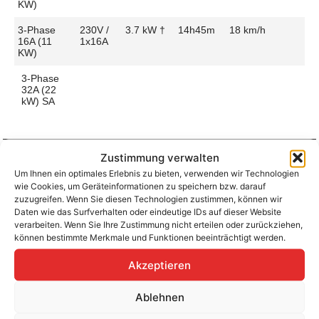
KW)
3-Phase
230V /
3.7 kW †
14h45m
18 km/h
16A (11
1x16A
KW)
3-Phase
32A (22
kW) SA
Zustimmung verwalten
Um Ihnen ein optimales Erlebnis zu bieten, verwenden wir Technologien
Aufladen zu Hause / am Fahrtziel
wie Cookies, um Geräteinformationen zu speichern bzw. darauf
Ladeanschluss
Type 2
Ladezeit (0-
7h30m
zuzugreifen. Wenn Sie diesen Technologien zustimmen, können wir
>490 Km)
Daten wie das Surfverhalten oder eindeutige IDs auf dieser Website
Platzierung
Left Side
verarbeiten. Wenn Sie Ihre Zustimmung nicht erteilen oder zurückziehen,
– Rear
Ladegeschwindigkeit
35 km/h
können bestimmte Merkmale und Funktionen beeinträchtigt werden.
Ladeleistung
7.4 kW AC
Akzeptieren
Ablehnen