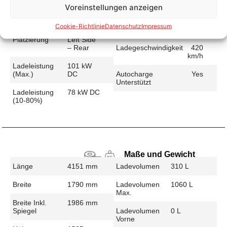
Voreinstellungen anzeigen
Schnellladen
Ladeanschluss
CCS
Ladezeit (49-
26 min
Cookie-Richtlinie
Datenschutz
Impressum
>392 Km)
Platzierung
Left Side
– Rear
Ladegeschwindigkeit
420
km/h
Ladeleistung
101 kW
(max.)
DC
Autocharge
Yes
Unterstützt
Ladeleistung
78 kW DC
(10-80%)
Maße und Gewicht
Länge
4151 mm
Ladevolumen
310 L
Breite
1790 mm
Ladevolumen
1060 L
Max.
Breite Inkl.
1986 mm
Spiegel
Ladevolumen
0 L
Vorne