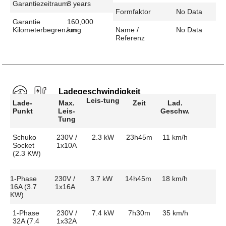
Garantiezeitraum
8 years
Formfaktor
No Data
Garantie
160,000
Kilometerbegrenzung
km
Name /
No Data
Referenz
Ladegeschwindigkeit
Leis-tung
Lade-
Max.
Zeit
Lad.
Punkt
Leis-
Geschw.
Tung
Schuko
230V /
2.3 kW
23h45m
11 km/h
Socket
1x10A
(2.3 KW)
1-Phase
230V /
3.7 kW
14h45m
18 km/h
16A (3.7
1x16A
KW)
1-Phase
230V /
7.4 kW
7h30m
35 km/h
32A (7.4
1x32A