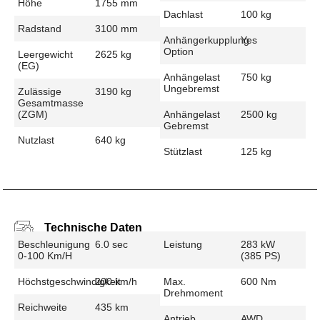
Höhe
1755 mm
Dachlast
100 kg
Radstand
3100 mm
Anhängerkupplung
Yes
Option
Leergewicht
2625 kg
(EG)
Anhängelast
750 kg
Ungebremst
Zulässige
3190 kg
Gesamtmasse
(zGM)
Anhängelast
2500 kg
Gebremst
Nutzlast
640 kg
Stützlast
125 kg
Technische Daten
Beschleunigung
6.0 sec
Leistung
283 kW
0-100 Km/h
(385 PS)
Höchstgeschwindigkeit
200 km/h
Max.
600 Nm
Drehmoment
Reichweite
435 km
Antrieb
AWD