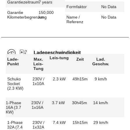
Garantiezeitraum
7 years
Formfaktor
No Data
Garantie
150,000
Kilometerbegrenzung
km
Name /
No Data
Referenz
Ladegeschwindigkeit
Leis-tung
Lade-
Max.
Zeit
Lad.
Punkt
Leis-
Geschw.
Tung
Schuko
230V /
2.3 kW
49h15m
9 km/h
Socket
1x10A
(2.3 KW)
1-Phase
230V /
3.7 kW
30h45m
14 km/h
16A (3.7
1x16A
KW)
1-Phase
230V /
7.4 kW
15h15m
29 km/h
32A (7.4
1x32A