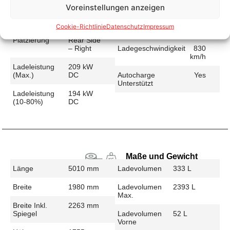
Voreinstellungen anzeigen
Schnellladen
Ladeanschluss
CCS
Ladezeit (49-
22 min
Cookie-Richtlinie
Datenschutz
Impressum
>392 Km)
Platzierung
Rear Side
– Right
Ladegeschwindigkeit
830
km/h
Ladeleistung
209 kW
(max.)
DC
Autocharge
Yes
Unterstützt
Ladeleistung
194 kW
(10-80%)
DC
Maße und Gewicht
Länge
5010 mm
Ladevolumen
333 L
Breite
1980 mm
Ladevolumen
2393 L
Max.
Breite Inkl.
2263 mm
Spiegel
Ladevolumen
52 L
Vorne