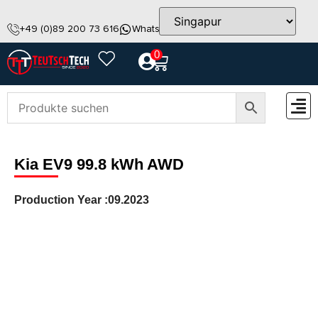
+49 (0)89 200 73 616
WhatsApp
info@teutschtech.com
0
ZUBEH
Kia EV9 99.8 kWh AWD
Production Year :
09.2023