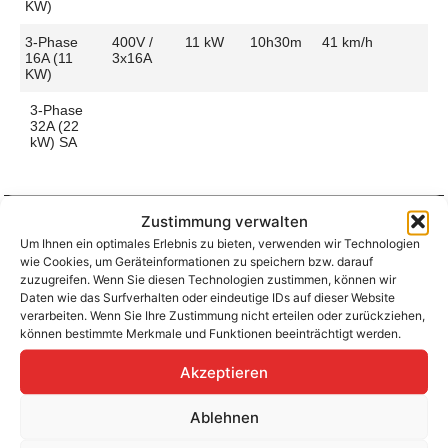
KW)
3-Phase
400V /
11 kW
10h30m
41 km/h
16A (11
3x16A
KW)
3-Phase
32A (22
kW) SA
Zustimmung verwalten
Um Ihnen ein optimales Erlebnis zu bieten, verwenden wir Technologien
Aufladen zu Hause / am Fahrtziel
wie Cookies, um Geräteinformationen zu speichern bzw. darauf
Ladeanschluss
Type 2
Ladezeit (0-
10h30m
zuzugreifen. Wenn Sie diesen Technologien zustimmen, können wir
>490 Km)
Daten wie das Surfverhalten oder eindeutige IDs auf dieser Website
Platzierung
Rear Side
verarbeiten. Wenn Sie Ihre Zustimmung nicht erteilen oder zurückziehen,
– Right
Ladegeschwindigkeit
42 km/h
können bestimmte Merkmale und Funktionen beeinträchtigt werden.
Ladeleistung
11 kW AC
Akzeptieren
Ablehnen