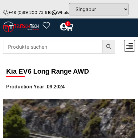
+49 (0)89 200 73 616
WhatsApp
info@teutschtech.com
0
ZUBEH
Kia EV6 Long Range AWD
Production Year :
09.2024