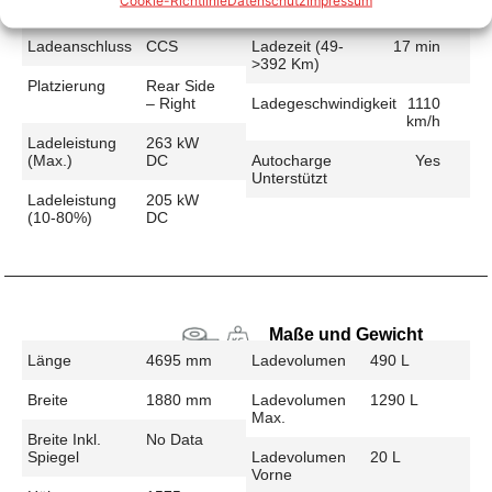
Cookie-Richtlinie
Datenschutz
Impressum
Schnellladen
Ladeanschluss
CCS
Ladezeit (49-
17 min
>392 Km)
Platzierung
Rear Side
– Right
Ladegeschwindigkeit
1110
km/h
Ladeleistung
263 kW
(max.)
DC
Autocharge
Yes
Unterstützt
Ladeleistung
205 kW
(10-80%)
DC
Maße und Gewicht
Länge
4695 mm
Ladevolumen
490 L
Breite
1880 mm
Ladevolumen
1290 L
Max.
Breite Inkl.
No Data
Spiegel
Ladevolumen
20 L
Vorne