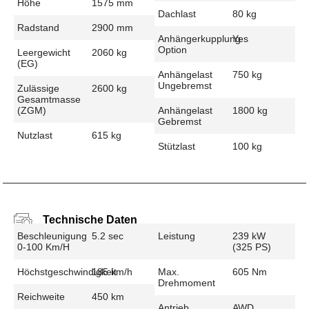
Höhe
1575 mm
Dachlast
80 kg
Radstand
2900 mm
Anhängerkupplung
Yes
Option
Leergewicht
2060 kg
(EG)
Anhängelast
750 kg
Ungebremst
Zulässige
2600 kg
Gesamtmasse
(zGM)
Anhängelast
1800 kg
Gebremst
Nutzlast
615 kg
Stützlast
100 kg
Technische Daten
Beschleunigung
5.2 sec
Leistung
239 kW
0-100 Km/h
(325 PS)
Höchstgeschwindigkeit
185 km/h
Max.
605 Nm
Drehmoment
Reichweite
450 km
Antrieb
AWD