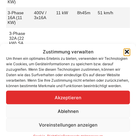
KW)
3-Phase
400V /
11 kW
8h45m
51 km/h
16A (11
3x16A
KW)
3-Phase
32A (22
kW) SA
Zustimmung verwalten
Um Ihnen ein optimales Erlebnis zu bieten, verwenden wir Technologien
wie Cookies, um Geräteinformationen zu speichern bzw. darauf
zuzugreifen. Wenn Sie diesen Technologien zustimmen, können wir
Daten wie das Surfverhalten oder eindeutige IDs auf dieser Website
Aufladen zu Hause / am Fahrtziel
verarbeiten. Wenn Sie Ihre Zustimmung nicht erteilen oder zurückziehen,
Ladeanschluss
Type 2
Ladezeit (0-
8h45m
können bestimmte Merkmale und Funktionen beeinträchtigt werden.
>490 Km)
Platzierung
Rear Side
Akzeptieren
– Right
Ladegeschwindigkeit
53 km/h
Ladeleistung
11 kW AC
Ablehnen
Voreinstellungen anzeigen