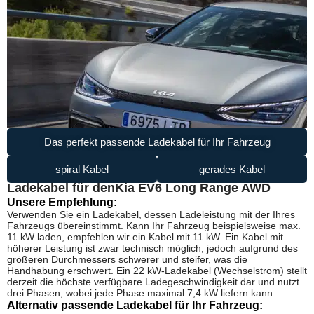
Das perfekt passende Ladekabel für Ihr Fahrzeug
spiral Kabel
gerades Kabel
Ladekabel für den
Kia EV6 Long Range AWD
Unsere Empfehlung:
Verwenden Sie ein Ladekabel, dessen Ladeleistung mit der Ihres
Fahrzeugs übereinstimmt. Kann Ihr Fahrzeug beispielsweise max.
11 kW laden, empfehlen wir ein Kabel mit 11 kW. Ein Kabel mit
höherer Leistung ist zwar technisch möglich, jedoch aufgrund des
größeren Durchmessers schwerer und steifer, was die
Handhabung erschwert. Ein 22 kW-Ladekabel (Wechselstrom) stellt
derzeit die höchste verfügbare Ladegeschwindigkeit dar und nutzt
drei Phasen, wobei jede Phase maximal 7,4 kW liefern kann.
Alternativ passende Ladekabel für Ihr Fahrzeug: