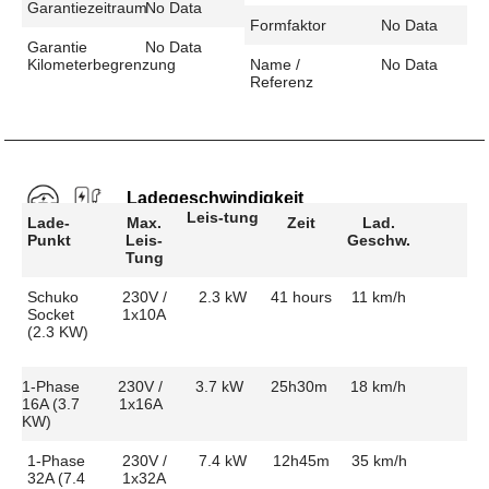
Garantiezeitraum
No Data
Formfaktor
No Data
Garantie
No Data
Kilometerbegrenzung
Name /
No Data
Referenz
Ladegeschwindigkeit
Leis-tung
Lade-
Max.
Zeit
Lad.
Punkt
Leis-
Geschw.
Tung
Schuko
230V /
2.3 kW
41 hours
11 km/h
Socket
1x10A
(2.3 KW)
1-Phase
230V /
3.7 kW
25h30m
18 km/h
16A (3.7
1x16A
KW)
1-Phase
230V /
7.4 kW
12h45m
35 km/h
32A (7.4
1x32A