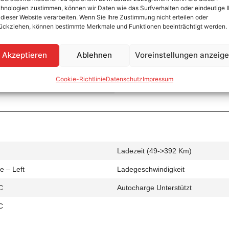
hnologien zustimmen, können wir Daten wie das Surfverhalten oder eindeutige 
 dieser Website verarbeiten. Wenn Sie Ihre Zustimmung nicht erteilen oder
ückziehen, können bestimmte Merkmale und Funktionen beeinträchtigt werden.
Ladezeit (0->490 Km)
Akzeptieren
Ablehnen
Voreinstellungen anzeig
e – Left
Ladegeschwindigkeit
Cookie-Richtlinie
Datenschutz
Impressum
AC
Ladezeit (49->392 Km)
e – Left
Ladegeschwindigkeit
C
Autocharge Unterstützt
C