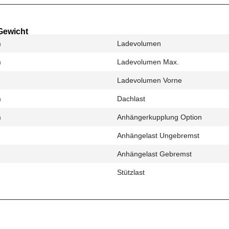
Gewicht
m
Ladevolumen
m
Ladevolumen Max.
Ladevolumen Vorne
m
Dachlast
m
Anhängerkupplung Option
Anhängelast Ungebremst
Anhängelast Gebremst
Stützlast