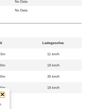
No Data
No Data
it
Ladegeschw.
45m
11 km/h
30m
18 km/h
30m
35 km/h
30m
18 km/h
s,