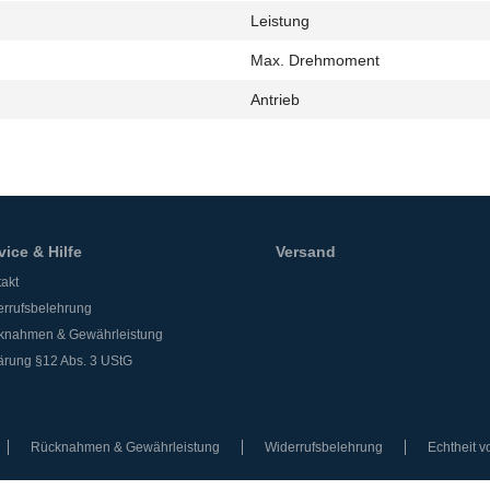
Leistung
h
Max. Drehmoment
Antrieb
vice & Hilfe
Versand
akt
rrufsbelehrung
knahmen & Gewährleistung
ärung §12 Abs. 3 UStG
Rücknahmen & Gewährleistung
Widerrufsbelehrung
Echtheit 