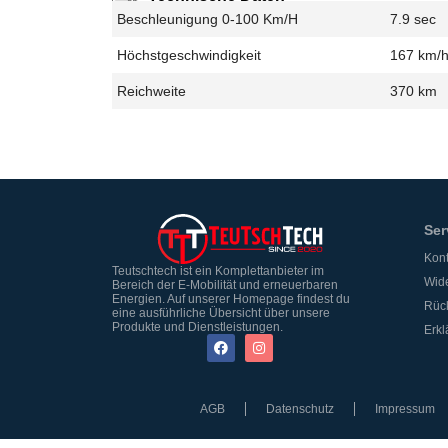
Beschleunigung 0-100 Km/h
7.9 sec
Höchstgeschwindigkeit
167 km/
Reichweite
370 km
Ser
Kont
Teutschtech ist ein Komplettanbieter im
Wide
Bereich der E-Mobilität und erneuerbaren
Energien. Auf unserer Homepage findest du
Rüc
eine ausführliche Übersicht über unsere
Produkte und Dienstleistungen.
Erkl
AGB
Datenschutz
Impressum