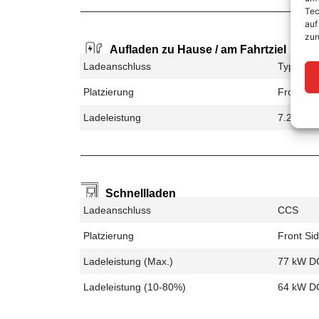
Tec
auf
zur
Aufladen zu Hause / am Fahrtziel
Ladeanschluss
Type 2
Platzierung
Front Sid
Ladeleistung
7.2 kW 
Schnellladen
Ladeanschluss
CCS
Platzierung
Front Sid
Ladeleistung (max.)
77 kW D
Ladeleistung (10-80%)
64 kW D