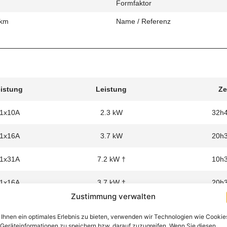
Formfaktor
 km
Name / Referenz
eistung
Leistung
Ze
 1x10A
2.3 kW
32h
 1x16A
3.7 kW
20h
 1x31A
7.2 kW †
10h
 1x16A
3.7 kW †
20h
Zustimmung verwalten
Ihnen ein optimales Erlebnis zu bieten, verwenden wir Technologien wie Cookie
Geräteinformationen zu speichern bzw. darauf zuzugreifen. Wenn Sie diesen