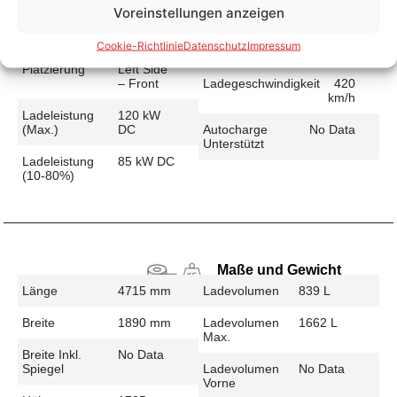
Voreinstellungen anzeigen
Schnellladen
Ladeanschluss
CCS
Ladezeit (49-
37 min
Cookie-Richtlinie
Datenschutz
Impressum
>392 Km)
Platzierung
Left Side
– Front
Ladegeschwindigkeit
420
km/h
Ladeleistung
120 kW
(max.)
DC
Autocharge
No Data
Unterstützt
Ladeleistung
85 kW DC
(10-80%)
Maße und Gewicht
Länge
4715 mm
Ladevolumen
839 L
Breite
1890 mm
Ladevolumen
1662 L
Max.
Breite Inkl.
No Data
Spiegel
Ladevolumen
No Data
Vorne