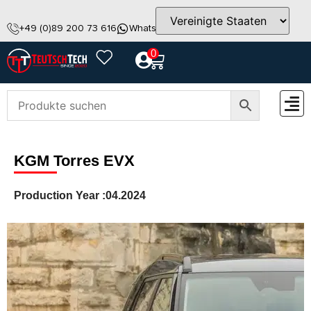
+49 (0)89 200 73 616
WhatsApp
info@teutschtech.com
0
ZUBEH
KGM Torres EVX
Production Year :
04.2024