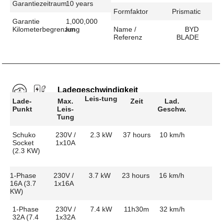
Garantiezeitraum
10 years
Formfaktor
Prismatic
Garantie
1,000,000
Kilometerbegrenzung
km
Name /
BYD
Referenz
BLADE
Ladegeschwindigkeit
Leis-tung
Lade-
Max.
Zeit
Lad.
Punkt
Leis-
Geschw.
Tung
Schuko
230V /
2.3 kW
37 hours
10 km/h
Socket
1x10A
(2.3 KW)
1-Phase
230V /
3.7 kW
23 hours
16 km/h
16A (3.7
1x16A
KW)
1-Phase
230V /
7.4 kW
11h30m
32 km/h
32A (7.4
1x32A