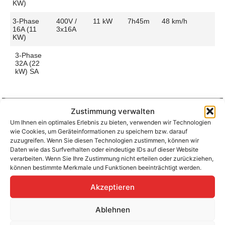
KW)
3-Phase
400V /
11 kW
7h45m
48 km/h
16A (11
3x16A
KW)
3-Phase
32A (22
kW) SA
Zustimmung verwalten
Um Ihnen ein optimales Erlebnis zu bieten, verwenden wir Technologien
Aufladen zu Hause / am Fahrtziel
wie Cookies, um Geräteinformationen zu speichern bzw. darauf
Ladeanschluss
Type 2
Ladezeit (0-
7h45m
zuzugreifen. Wenn Sie diesen Technologien zustimmen, können wir
>490 Km)
Daten wie das Surfverhalten oder eindeutige IDs auf dieser Website
Platzierung
Left Side
verarbeiten. Wenn Sie Ihre Zustimmung nicht erteilen oder zurückziehen,
– Front
Ladegeschwindigkeit
48 km/h
können bestimmte Merkmale und Funktionen beeinträchtigt werden.
Ladeleistung
11 kW AC
Akzeptieren
Ablehnen