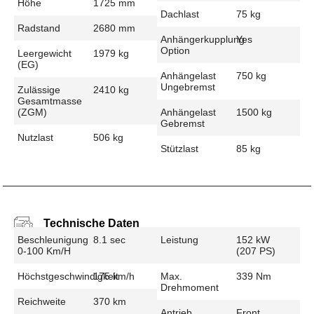
Höhe
1725 mm
Dachlast
75 kg
Radstand
2680 mm
Anhängerkupplung
Yes
Option
Leergewicht
1979 kg
(EG)
Anhängelast
750 kg
Ungebremst
Zulässige
2410 kg
Gesamtmasse
(zGM)
Anhängelast
1500 kg
Gebremst
Nutzlast
506 kg
Stützlast
85 kg
Technische Daten
Beschleunigung
8.1 sec
Leistung
152 kW
0-100 Km/h
(207 PS)
Höchstgeschwindigkeit
175 km/h
Max.
339 Nm
Drehmoment
Reichweite
370 km
Antrieb
Front