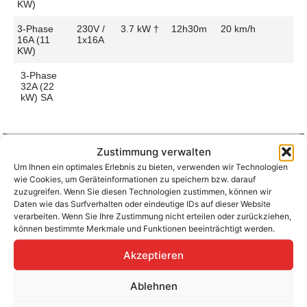
KW)
3-Phase
230V /
3.7 kW †
12h30m
20 km/h
16A (11
1x16A
KW)
3-Phase
32A (22
kW) SA
Zustimmung verwalten
Um Ihnen ein optimales Erlebnis zu bieten, verwenden wir Technologien
Aufladen zu Hause / am Fahrtziel
wie Cookies, um Geräteinformationen zu speichern bzw. darauf
Ladeanschluss
Type 2
Ladezeit (0-
6h30m
zuzugreifen. Wenn Sie diesen Technologien zustimmen, können wir
>490 Km)
Daten wie das Surfverhalten oder eindeutige IDs auf dieser Website
Platzierung
Front Side
verarbeiten. Wenn Sie Ihre Zustimmung nicht erteilen oder zurückziehen,
– Middle
Ladegeschwindigkeit
38 km/h
können bestimmte Merkmale und Funktionen beeinträchtigt werden.
Ladeleistung
7.2 kW AC
Akzeptieren
Ablehnen