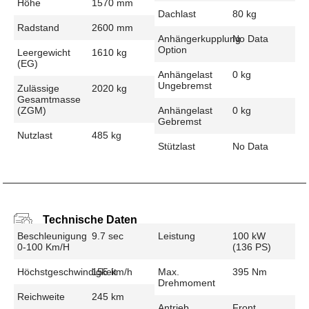
Höhe
1570 mm
Dachlast
80 kg
Radstand
2600 mm
Anhängerkupplung
No Data
Option
Leergewicht
1610 kg
(EG)
Anhängelast
0 kg
Ungebremst
Zulässige
2020 kg
Gesamtmasse
(zGM)
Anhängelast
0 kg
Gebremst
Nutzlast
485 kg
Stützlast
No Data
Technische Daten
Beschleunigung
9.7 sec
Leistung
100 kW
0-100 Km/h
(136 PS)
Höchstgeschwindigkeit
155 km/h
Max.
395 Nm
Drehmoment
Reichweite
245 km
Antrieb
Front