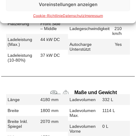
Voreinstellungen anzeigen
Schnellladen
Ladeanschluss
CCS
Ladezeit (49-
47 min
Cookie-Richtlinie
Datenschutz
Impressum
>392 Km)
Platzierung
Front Side
– Middle
Ladegeschwindigkeit
210
km/h
Ladeleistung
44 kW DC
(max.)
Autocharge
Yes
Unterstützt
Ladeleistung
37 kW DC
(10-80%)
Maße und Gewicht
Länge
4180 mm
Ladevolumen
332 L
Breite
1800 mm
Ladevolumen
1114 L
Max.
Breite Inkl.
2070 mm
Spiegel
Ladevolumen
0 L
Vorne