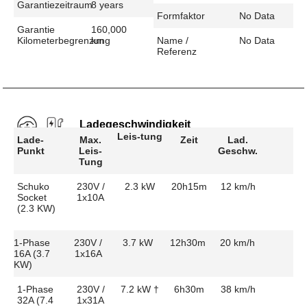
Garantiezeitraum
8 years
Formfaktor
No Data
Garantie
160,000
Kilometerbegrenzung
km
Name /
No Data
Referenz
Ladegeschwindigkeit
Leis-tung
Lade-
Max.
Zeit
Lad.
Punkt
Leis-
Geschw.
Tung
Schuko
230V /
2.3 kW
20h15m
12 km/h
Socket
1x10A
(2.3 KW)
1-Phase
230V /
3.7 kW
12h30m
20 km/h
16A (3.7
1x16A
KW)
1-Phase
230V /
7.2 kW †
6h30m
38 km/h
32A (7.4
1x31A