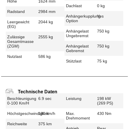
Höhe
1624 mm
Dachlast
0 kg
Radstand
2984 mm
Anhängerkupplung
Yes
Option
Leergewicht
2044 kg
(EG)
Anhängelast
750 kg
Ungebremst
Zulässige
2555 kg
Gesamtmasse
(zGM)
Anhängelast
750 kg
Gebremst
Nutzlast
586 kg
Stützlast
75 kg
Technische Daten
Beschleunigung
6.9 sec
Leistung
198 kW
0-100 Km/h
(269 PS)
Höchstgeschwindigkeit
180 km/h
Max.
430 Nm
Drehmoment
Reichweite
375 km
Antrieb
Rear