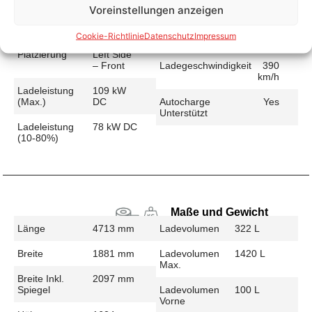
Voreinstellungen anzeigen
Schnellladen
Ladeanschluss
CCS
Ladezeit (49-
40 min
Cookie-Richtlinie
Datenschutz
Impressum
>392 Km)
Platzierung
Left Side
– Front
Ladegeschwindigkeit
390
km/h
Ladeleistung
109 kW
(max.)
DC
Autocharge
Yes
Unterstützt
Ladeleistung
78 kW DC
(10-80%)
Maße und Gewicht
Länge
4713 mm
Ladevolumen
322 L
Breite
1881 mm
Ladevolumen
1420 L
Max.
Breite Inkl.
2097 mm
Spiegel
Ladevolumen
100 L
Vorne