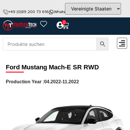
+49 (0)89 200 73 616
WhatsApp
info@teutschtech.com
0
ZUBEH
Ford Mustang Mach-E SR RWD
Production Year :
04.2022-11.2022