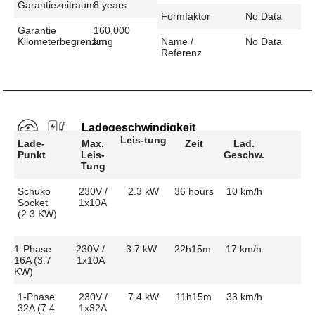
Garantiezeitraum
8 years
Formfaktor
No Data
Garantie
160,000
Kilometerbegrenzung
km
Name /
No Data
Referenz
Ladegeschwindigkeit
Leis-tung
Lade-
Max.
Zeit
Lad.
Punkt
Leis-
Geschw.
Tung
Schuko
230V /
2.3 kW
36 hours
10 km/h
Socket
1x10A
(2.3 KW)
1-Phase
230V /
3.7 kW
22h15m
17 km/h
16A (3.7
1x10A
KW)
1-Phase
230V /
7.4 kW
11h15m
33 km/h
32A (7.4
1x32A