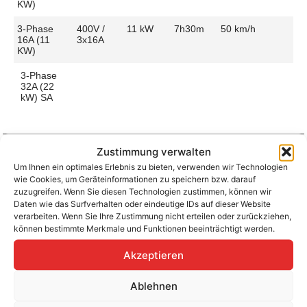
KW)
3-Phase
400V /
11 kW
7h30m
50 km/h
16A (11
3x16A
KW)
3-Phase
32A (22
kW) SA
Zustimmung verwalten
Um Ihnen ein optimales Erlebnis zu bieten, verwenden wir Technologien
Aufladen zu Hause / am Fahrtziel
wie Cookies, um Geräteinformationen zu speichern bzw. darauf
Ladeanschluss
Type 2
Ladezeit (0-
7h30m
zuzugreifen. Wenn Sie diesen Technologien zustimmen, können wir
>490 Km)
Daten wie das Surfverhalten oder eindeutige IDs auf dieser Website
Platzierung
Left Side
verarbeiten. Wenn Sie Ihre Zustimmung nicht erteilen oder zurückziehen,
– Front
Ladegeschwindigkeit
50 km/h
können bestimmte Merkmale und Funktionen beeinträchtigt werden.
Ladeleistung
11 kW AC
Akzeptieren
Ablehnen