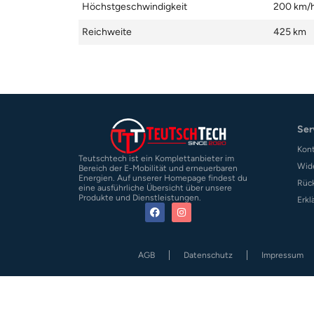
Höchstgeschwindigkeit
200 km/
Reichweite
425 km
Ser
Kon
Teutschtech ist ein Komplettanbieter im
Wid
Bereich der E-Mobilität und erneuerbaren
Energien. Auf unserer Homepage findest du
Rüc
eine ausführliche Übersicht über unsere
Produkte und Dienstleistungen.
Erkl
AGB
Datenschutz
Impressum