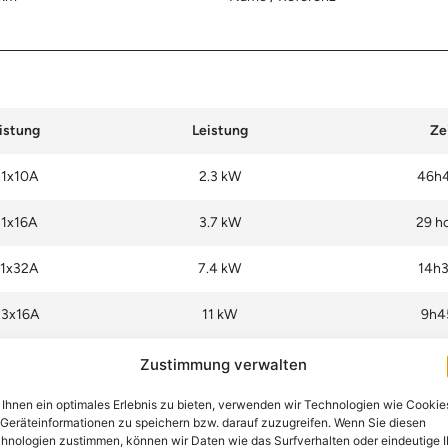
istung
Leistung
Ze
 1x10A
2.3 kW
46h
 1x16A
3.7 kW
29 h
 1x32A
7.4 kW
14h
 3x16A
11 kW
9h
Zustimmung verwalten
Ihnen ein optimales Erlebnis zu bieten, verwenden wir Technologien wie Cookie
Geräteinformationen zu speichern bzw. darauf zuzugreifen. Wenn Sie diesen
hnologien zustimmen, können wir Daten wie das Surfverhalten oder eindeutige 