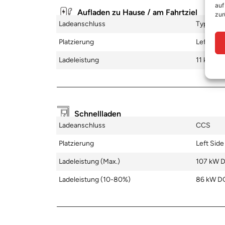
auf
Aufladen zu Hause / am Fahrtziel
zur
Ladeanschluss
Type 2
Platzierung
Left Side
Ladeleistung
11 kW AC
Schnellladen
Ladeanschluss
CCS
Platzierung
Left Side
Ladeleistung (max.)
107 kW 
Ladeleistung (10-80%)
86 kW D