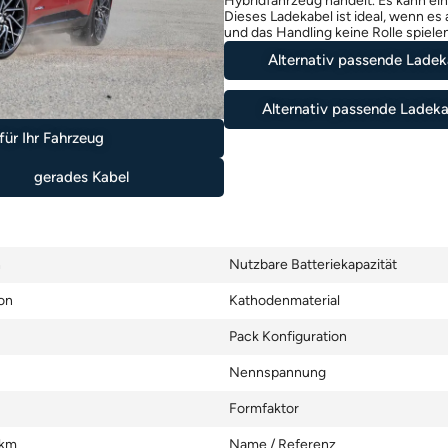
Hybridfahrzeug handelt. Es kann ei
Dieses Ladekabel ist ideal, wenn es
und das Handling keine Rolle spiele
Alternativ passende Ladeka
Alternativ passende Ladeka
ür Ihr Fahrzeug
gerades Kabel
h
Nutzbare Batteriekapazität
on
Kathodenmaterial
Pack Konfiguration
Nennspannung
Formfaktor
 km
Name / Referenz