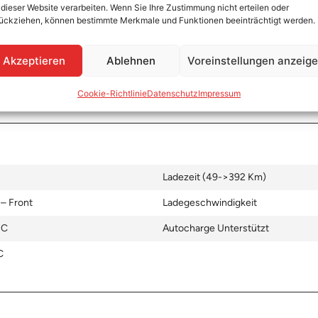
 dieser Website verarbeiten. Wenn Sie Ihre Zustimmung nicht erteilen oder
ückziehen, können bestimmte Merkmale und Funktionen beeinträchtigt werden.
Ladezeit (0->490 Km)
 – Front
Ladegeschwindigkeit
Akzeptieren
Ablehnen
Voreinstellungen anzeig
Cookie-Richtlinie
Datenschutz
Impressum
Ladezeit (49->392 Km)
 – Front
Ladegeschwindigkeit
DC
Autocharge Unterstützt
C