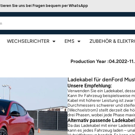
tieren Sie uns bei Fragen bequem per WhatsApp
WECHSELRICHTER
EMS
ZUBEHÖR & ELEKTR
Production Year :
04.2022-11
Ladekabel für den
Ford Mus
Unsere Empfehlung:
Verwenden Sie ein Ladekabel, desse
Kann Ihr Fahrzeug beispielsweise ma
Kabel mit höherer Leistung ist zwa
Durchmessers schwerer und steifer
(Wechselstrom) stellt derzeit die 
drei Phasen, wobei jede Phase maxim
Alternativ passende Ladekabel 
Da das Ladekabel mit einer Ladelei
kann es jedes Fahrzeug laden – unab