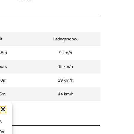
it
Ladegeschw.
45m
9 km/h
ours
15 km/h
30m
29 km/h
45m
44 km/h
s,
IDs