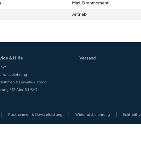
h
Max. Drehmoment
Antrieb
vice & Hilfe
Versand
takt
errufsbelehrung
knahmen & Gewährleistung
ärung §12 Abs. 3 UStG
Rücknahmen & Gewährleistung
Widerrufsbelehrung
Echtheit 