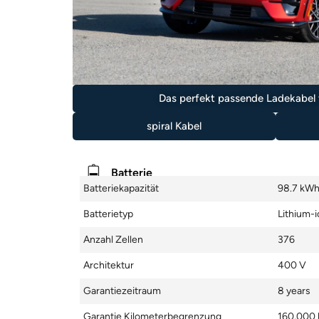
Das perfekt passende Ladekabel f
spiral Kabel
Batterie
Batteriekapazität
98.7 kW
Batterietyp
Lithium-i
Anzahl Zellen
376
Architektur
400 V
Garantiezeitraum
8 years
Garantie Kilometerbegrenzung
160,000