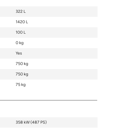
322 L
1420 L
100 L
0 kg
Yes
750 kg
750 kg
75 kg
358 kW (487 PS)