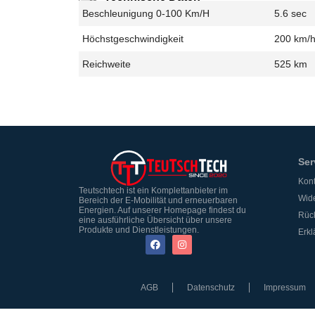
Beschleunigung 0-100 Km/h
5.6 sec
Höchstgeschwindigkeit
200 km/
Reichweite
525 km
Ser
Kont
Teutschtech ist ein Komplettanbieter im
Wide
Bereich der E-Mobilität und erneuerbaren
Energien. Auf unserer Homepage findest du
Rüc
eine ausführliche Übersicht über unsere
Produkte und Dienstleistungen.
Erkl
AGB
Datenschutz
Impressum