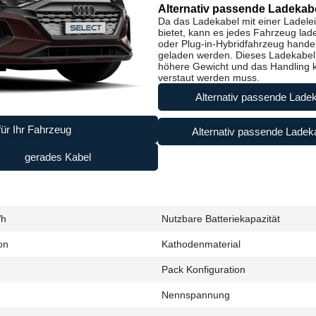
Alternativ passende Ladekabe
Da das Ladekabel mit einer Ladele
bietet, kann es jedes Fahrzeug lad
oder Plug-in-Hybridfahrzeug handel
geladen werden. Dieses Ladekabel i
höhere Gewicht und das Handling ke
verstaut werden muss.
Alternativ passende Ladek
ür Ihr Fahrzeug
Alternativ passende Ladeka
gerades Kabel
Wh
Nutzbare Batteriekapazität
on
Kathodenmaterial
Pack Konfiguration
Nennspannung