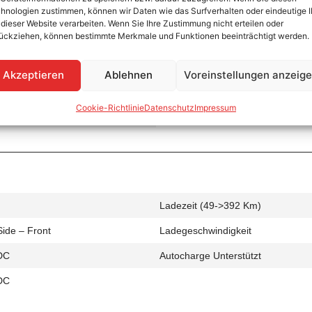
hnologien zustimmen, können wir Daten wie das Surfverhalten oder eindeutige 
 dieser Website verarbeiten. Wenn Sie Ihre Zustimmung nicht erteilen oder
ückziehen, können bestimmte Merkmale und Funktionen beeinträchtigt werden.
Ladezeit (0->490 Km)
Akzeptieren
Ablehnen
Voreinstellungen anzeig
Side – Front
Ladegeschwindigkeit
Cookie-Richtlinie
Datenschutz
Impressum
C
Ladezeit (49->392 Km)
Side – Front
Ladegeschwindigkeit
DC
Autocharge Unterstützt
DC