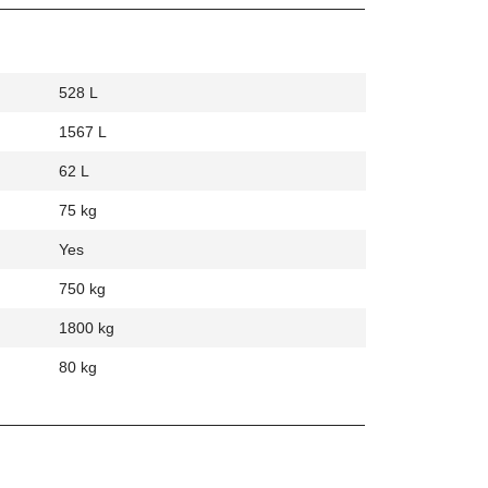
528 L
1567 L
62 L
75 kg
Yes
750 kg
1800 kg
80 kg