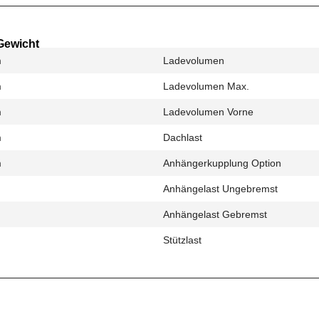
Gewicht
m
Ladevolumen
m
Ladevolumen Max.
m
Ladevolumen Vorne
m
Dachlast
m
Anhängerkupplung Option
Anhängelast Ungebremst
Anhängelast Gebremst
Stützlast