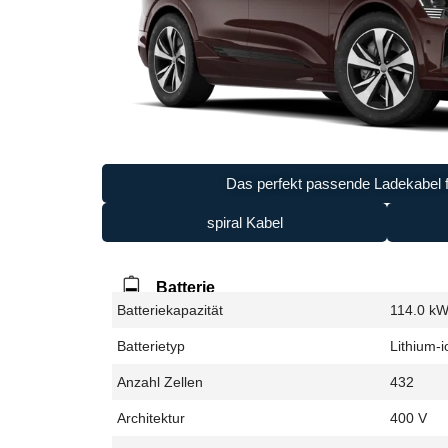
Das perfekt passende Ladekabel f
spiral Kabel
Batterie
Batteriekapazität
114.0 k
Batterietyp
Lithium-i
Anzahl Zellen
432
Architektur
400 V