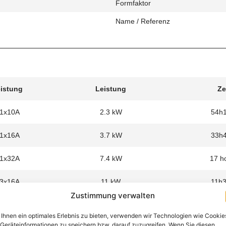
Formfaktor
Name / Referenz
eistung
Leistung
Ze
 1x10A
2.3 kW
54h
 1x16A
3.7 kW
33h
 1x32A
7.4 kW
17 h
 3x16A
11 kW
11h
Zustimmung verwalten
Ihnen ein optimales Erlebnis zu bieten, verwenden wir Technologien wie Cookie
Geräteinformationen zu speichern bzw. darauf zuzugreifen. Wenn Sie diesen