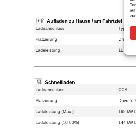
Tec
auf
zur
Aufladen zu Hause / am Fahrtziel
Ladeanschluss
Type 2
Platzierung
Driver’s 
Ladeleistung
11 kW A
Schnellladen
Ladeanschluss
CCS
Platzierung
Driver’s 
Ladeleistung (max.)
168 kW 
Ladeleistung (10-80%)
144 kW 