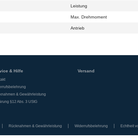
Leistung
h
Max. Drehmoment
Antrieb
vice & Hilfe
Versand
akt
rrufsbelehrung
knahmen & Gewährleistung
ärung §12 Abs. 3 UStG
Rücknahmen & Gewährleistung
Widerrufsbelehrung
Echtheit 