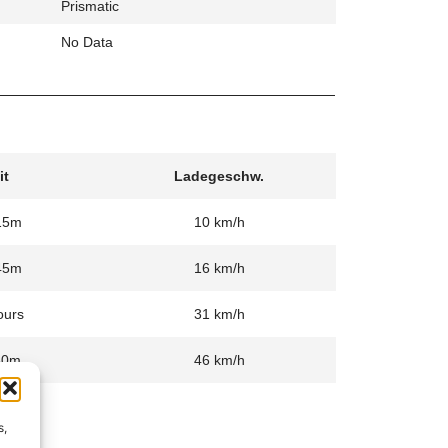
Prismatic
No Data
it
Ladegeschw.
15m
10 km/h
45m
16 km/h
ours
31 km/h
30m
46 km/h
s,