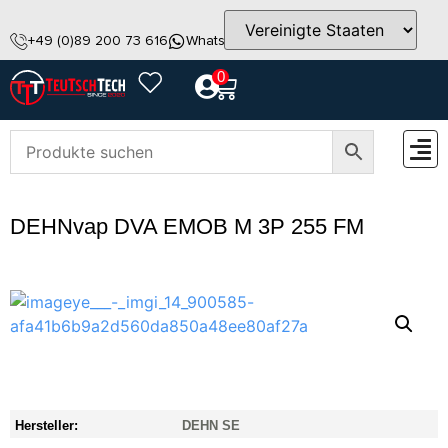
+49 (0)89 200 73 616
WhatsApp
info@teutschtech.com
0
ZUBEH
DEHNvap DVA EMOB M 3P 255 FM
Hersteller:
DEHN SE