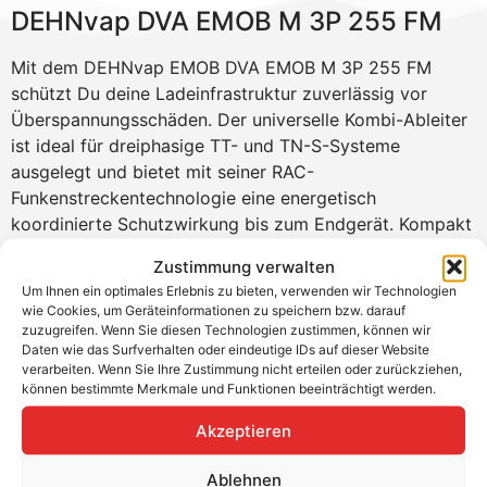
DEHNvap DVA EMOB M 3P 255 FM
Mit dem DEHNvap EMOB DVA EMOB M 3P 255 FM
schützt Du deine Ladeinfrastruktur zuverlässig vor
Überspannungsschäden. Der universelle Kombi-Ableiter
ist ideal für dreiphasige TT- und TN-S-Systeme
ausgelegt und bietet mit seiner RAC-
Funkenstreckentechnologie eine energetisch
koordinierte Schutzwirkung bis zum Endgerät. Kompakt
im Aufbau, mit nur 1 TE/Pol, lässt er sich platzsparend in
Zustimmung verwalten
Innenräumen montieren und ermöglicht sogar
Um Ihnen ein optimales Erlebnis zu bieten, verwenden wir Technologien
Isolationsmessungen im eingebauten Zustand.
wie Cookies, um Geräteinformationen zu speichern bzw. darauf
zuzugreifen. Wenn Sie diesen Technologien zustimmen, können wir
Produktvorteile
Daten wie das Surfverhalten oder eindeutige IDs auf dieser Website
verarbeiten. Wenn Sie Ihre Zustimmung nicht erteilen oder zurückziehen,
Bietet Schutz für alle drei Ableitertypen (Typ 1 +
können bestimmte Merkmale und Funktionen beeinträchtigt werden.
Typ 2 + Typ 3)
Akzeptieren
Kompakte Bauweise mit nur 1 TE/Pol spart Platz im
Schaltschrank
Ablehnen