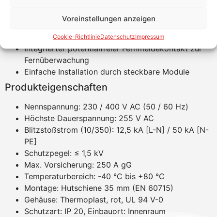
Für hohe Belastbarkeit: Blitzstoßstromfestigkeit bis
50 kA
Voreinstellungen anzeigen
Isolationsmessung bis 500 V DC im eingebauten
Zustand möglich
Cookie-Richtlinie
Datenschutz
Impressum
Integrierter potentialfreier Fernmeldekontakt zur
Fernüberwachung
Einfache Installation durch steckbare Module
Produkteigenschaften
Nennspannung: 230 / 400 V AC (50 / 60 Hz)
Höchste Dauerspannung: 255 V AC
Blitzstoßstrom (10/350): 12,5 kA [L-N] / 50 kA [N-
PE]
Schutzpegel: ≤ 1,5 kV
Max. Vorsicherung: 250 A gG
Temperaturbereich: -40 °C bis +80 °C
Montage: Hutschiene 35 mm (EN 60715)
Gehäuse: Thermoplast, rot, UL 94 V-0
Schutzart: IP 20, Einbauort: Innenraum