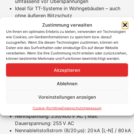
umfassend vor Überspannungen
Ideal für TT-Systeme in Wohngebäuden – auch
ohne äußeren Blitzschutz
Werkzeuglose Montage auf 40-mm-
Zustimmung verwalten
Sammelschiene spart Zeit
Um Ihnen ein optimales Erlebnis zu bieten, verwenden wir Technologien
Kompakt: Einbau zwischen zwei SH-Schaltern auf
wie Cookies, um Geräteinformationen zu speichern bzw. darauf
zuzugreifen. Wenn Sie diesen Technologien zustimmen, können wir
nur 38 mm Breite
Daten wie das Surfverhalten oder eindeutige IDs auf dieser Website
Endgeräteschutz durch energetische Koordination
verarbeiten. Wenn Sie Ihre Zustimmung nicht erteilen oder zurückziehen,
≤ 10 m
können bestimmte Merkmale und Funktionen beeinträchtigt werden.
Passender Abdeckclip für handelsübliche
Akzeptieren
Zählerfelder im Lieferumfang
Produkteigenschaften
Ablehnen
Blitzstoßstrom gesamt (10/350 μs): 30 kA
Voreinstellungen anzeigen
[L1+L2+L3+N-PE]
Cookie-Richtlinie
Datenschutz
Impressum
Schutzpegel [L-N] und [N-PE]: ≤ 1,5 kV
Nennspannung: 230/400 V AC | Max.
Dauerspannung: 255 V AC
Nennableitstoßstrom (8/20 µs): 20 kA [L-N] / 80 kA