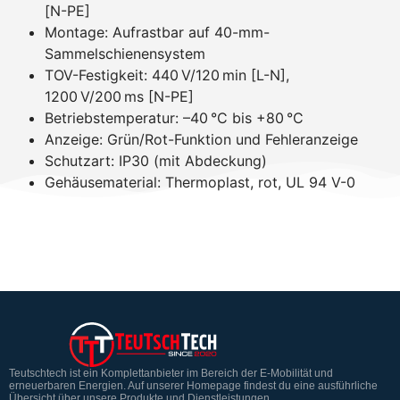
[N-PE]
Montage: Aufrastbar auf 40-mm-
Sammelschienensystem
TOV-Festigkeit: 440 V/120 min [L-N],
1200 V/200 ms [N-PE]
Betriebstemperatur: –40 °C bis +80 °C
Anzeige: Grün/Rot-Funktion und Fehleranzeige
Schutzart: IP30 (mit Abdeckung)
Gehäusematerial: Thermoplast, rot, UL 94 V-0
Teutschtech ist ein Komplettanbieter im Bereich der E-Mobilität und
erneuerbaren Energien. Auf unserer Homepage findest du eine ausführliche
Übersicht über unsere Produkte und Dienstleistungen.