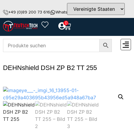
+49 (0)89 200 73 616
WhatsApp
info@teutschtech.com
0
ZUBEH
DEHNshield DSH ZP B2 TT 255