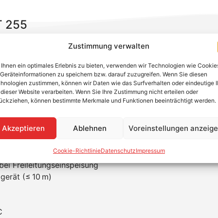
T 255
55 schützt du dein Wohngebäude mit TT- oder TN-S-Syste
Zustimmung verwalten
 Blitzschutz. Der Kombiableiter Typ 1+2+3 basiert auf Funk
Ihnen ein optimales Erlebnis zu bieten, verwenden wir Technologien wie Cookie
tieren und bringt eine geschützte 230-V-Spannungsvers
Geräteinformationen zu speichern bzw. darauf zuzugreifen. Wenn Sie diesen
hnologien zustimmen, können wir Daten wie das Surfverhalten oder eindeutige 
 dieser Website verarbeiten. Wenn Sie Ihre Zustimmung nicht erteilen oder
ückziehen, können bestimmte Merkmale und Funktionen beeinträchtigt werden.
 umfassenden Überspannungsschutz
Akzeptieren
Ablehnen
Voreinstellungen anzeig
mmelschienensystem
hen zwei SH-Schalter
Cookie-Richtlinie
Datenschutz
Impressum
 für Zusatzanwendungen (RfZ, APZ)
ei Freileitungseinspeisung
gerät (≤ 10 m)
C