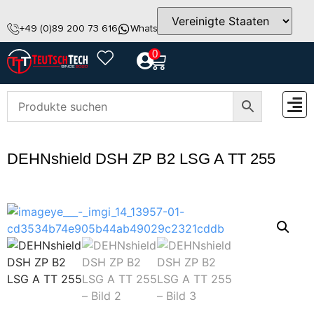
+49 (0)89 200 73 616
WhatsApp
info@teutschtech.com
0
ZUBEH
DEHNshield DSH ZP B2 LSG A TT 255