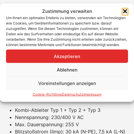
Kombi-Ableiter mit Funkenstreckentechnologie für
Zustimmung verwalten
höchsten Blitz- und Überspannungsschutz
Um Ihnen ein optimales Erlebnis zu bieten, verwenden wir Technologien
wie Cookies, um Geräteinformationen zu speichern bzw. darauf
Erfüllt DIN VDE 0100-534 – ideal bei
zuzugreifen. Wenn Sie diesen Technologien zustimmen, können wir
Freileitungseinspeisung
Daten wie das Surfverhalten oder eindeutige IDs auf dieser Website
Werkzeuglose Montage auf 40-mm-
verarbeiten. Wenn Sie Ihre Zustimmung nicht erteilen oder zurückziehen,
können bestimmte Merkmale und Funktionen beeinträchtigt werden.
Sammelschienensystem
Spannungsversorgung für RfZ/APZ-Anwendungen
Akzeptieren
inklusive
Mit plombierbarer Schutzabdeckung und
Ablehnen
Stecksystem für schnelle Verdrahtung
Leitungsschutzschalter (6 A, B-Charakteristik)
Voreinstellungen anzeigen
integriert
Cookie-Richtlinie
Datenschutz
Impressum
Produkteigenschaften
Kombi-Ableiter Typ 1 + Typ 2 + Typ 3
Nennspannung: 230/400 V AC
Max. Dauerspannung: 255 V
Blitzstoßstrom (Iimp): 30 kA (N-PE), 7,5 kA (L-N)