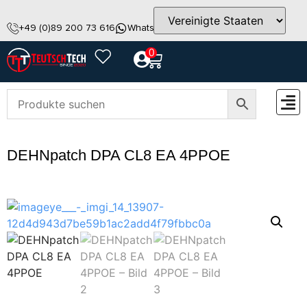
+49 (0)89 200 73 616
WhatsApp
info@teutschtech.com
0
ZUBEH
DEHNpatch DPA CL8 EA 4PPOE