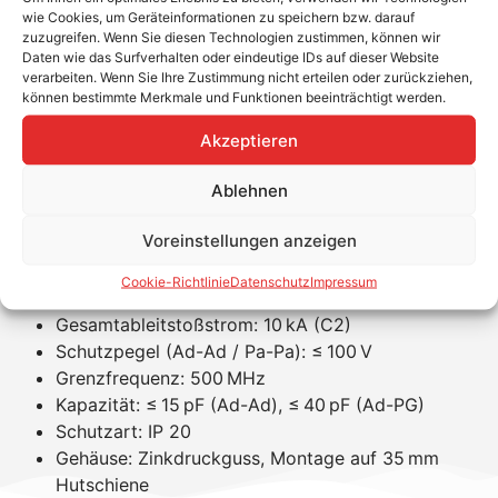
Ideal für strukturierte Netzwerke nach Klasse EA
wie Cookies, um Geräteinformationen zu speichern bzw. darauf
bis 500 MHz
zuzugreifen. Wenn Sie diesen Technologien zustimmen, können wir
Einfache Montage auf Hutschiene mit RJ45-
Daten wie das Surfverhalten oder eindeutige IDs auf dieser Website
verarbeiten. Wenn Sie Ihre Zustimmung nicht erteilen oder zurückziehen,
Anschlüssen
können bestimmte Merkmale und Funktionen beeinträchtigt werden.
Statusanzeige für schnelle Wartung
Vollgeschirmtes Gehäuse mit optionaler
Akzeptieren
Erdanbindung
Ablehnen
Produkteigenschaften
Voreinstellungen anzeigen
Nennspannung: 3,3 V DC
Höchste Dauerspannung DC: 58 V (PoE)
Cookie-Richtlinie
Datenschutz
Impressum
Blitzstoßstrom (D1): 0,5 kA pro Ader
Gesamtableitstoßstrom: 10 kA (C2)
Schutzpegel (Ad-Ad / Pa-Pa): ≤ 100 V
Grenzfrequenz: 500 MHz
Kapazität: ≤ 15 pF (Ad-Ad), ≤ 40 pF (Ad-PG)
Schutzart: IP 20
Gehäuse: Zinkdruckguss, Montage auf 35 mm
Hutschiene