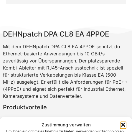
DEHNpatch DPA CL8 EA 4PPOE
Mit dem DEHNpatch DPA CL8 EA 4PPOE schützt du
Ethernet-basierte Anwendungen bis 10 GBit/s
zuverlässig vor Überspannungen. Der platzsparende
Kombi-Ableiter mit RJ45-Anschlusstechnik ist speziell
für strukturierte Verkabelungen bis Klasse EA (500
MHz) ausgelegt. Er erfüllt die Anforderungen für PoE++
(4PPoE) und eignet sich perfekt für Industrial Ethernet,
Kamerasysteme und Datenverteiler.
Produktvorteile
Zuverlässiger Schutz für Ethernet bis 10 GBit/s
Zustimmung verwalten
Geeignet für PoE, PoE+ und 4PPoE-Anwendungen
Um Ihnen ein optimales Erlebnis zu bieten, verwenden wir Technologien