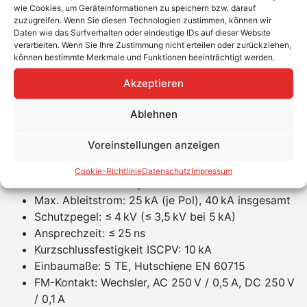
SCI-Prinzip für sichere elektrische Trennung bei
wie Cookies, um Geräteinformationen zu speichern bzw. darauf
Defekt
zuzugreifen. Wenn Sie diesen Technologien zustimmen, können wir
Daten wie das Surfverhalten oder eindeutige IDs auf dieser Website
Y-Schaltung verhindert Fehler durch
verarbeiten. Wenn Sie Ihre Zustimmung nicht erteilen oder zurückziehen,
asymmetrische Spannungen
können bestimmte Merkmale und Funktionen beeinträchtigt werden.
Schnelle Installation auf 35 mm Hutschiene
Akzeptieren
Optische Statusanzeige für einfache Kontrolle
Potentialfreier Fernmeldekontakt zur Anbindung an
Ablehnen
Überwachungssysteme
Produkteigenschaften
Voreinstellungen anzeigen
Max. PV-Spannung (UCPV): 1000 V DC
Cookie-Richtlinie
Datenschutz
Impressum
Nennableitstrom: 12,5 kA
Max. Ableitstrom: 25 kA (je Pol), 40 kA insgesamt
Schutzpegel: ≤ 4 kV (≤ 3,5 kV bei 5 kA)
Ansprechzeit: ≤ 25 ns
Kurzschlussfestigkeit ISCPV: 10 kA
Einbaumaße: 5 TE, Hutschiene EN 60715
FM-Kontakt: Wechsler, AC 250 V / 0,5 A, DC 250 V
/ 0,1 A