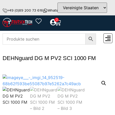
+49 (0)89 200 73 616
WhatsApp
info@teutschtech.com
0
ZUBEH
DEHNguard DG M PV2 SCI 1000 FM