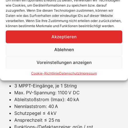
wie Cookies, um Geräteinformationen zu speichern bzw. darauf
Zuverlässiger Schutz für drei MPP-Eingänge und
zuzugreifen. Wenn Sie diesen Technologien zustimmen, können wir
Daten wie das Surfverhalten oder eindeutige IDs auf dieser Website
einen String
verarbeiten. Wenn Sie Ihre Zustimmung nicht erteilen oder zurückziehen,
Überspannungsschutz nach EN 61643-31 Typ 2 /
können bestimmte Merkmale und Funktionen beeinträchtigt werden.
Class II
Akzeptieren
Ideal für PV-Systeme mit bis zu 1100 V DC
Einfacher Anschluss dank Original-MC4-
Ablehnen
Steckverbindern
Schutzart IP65 – perfekt für den Außeneinsatz
Voreinstellungen anzeigen
Klarsichtdeckel zur schnellen Statuskontrolle
Produkteigenschaften
Cookie-Richtlinie
Datenschutz
Impressum
3 MPPT-Eingänge, je 1 String
Max. PV-Spannung: 1100 V DC
Ableitstoßstrom (Imax): 40 kA
Nennlaststrom: 40 A
Schutzpegel ≤ 4 kV
Ansprechzeit ≤ 25 ns
Funktions-/Defektanzeige: grün / rot