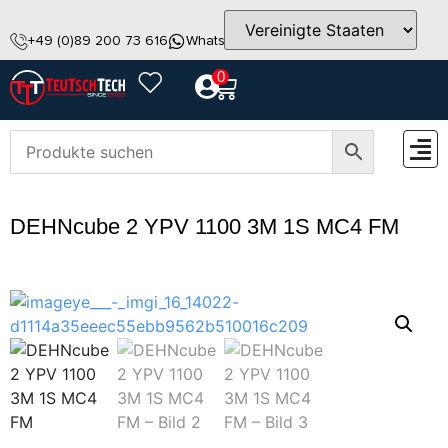
+49 (0)89 200 73 616
WhatsApp
info@teutschtech.com
0
ZUBEH
DEHNcube 2 YPV 1100 3M 1S MC4 FM