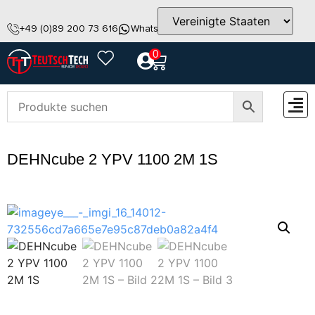
+49 (0)89 200 73 616
WhatsApp
info@teutschtech.com
0
ZUBEH
DEHNcube 2 YPV 1100 2M 1S