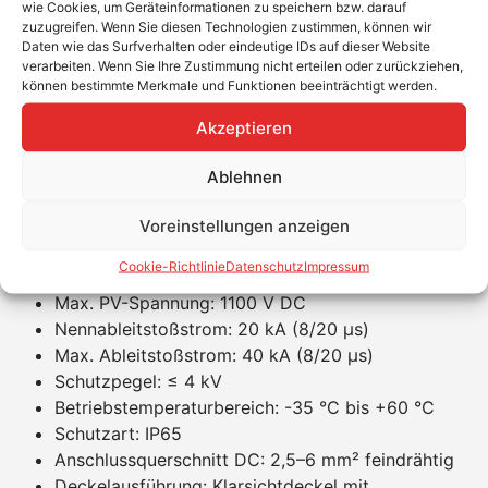
wie Cookies, um Geräteinformationen zu speichern bzw. darauf
Schnell und sicher anschließen durch Push-in-
zuzugreifen. Wenn Sie diesen Technologien zustimmen, können wir
Klemmen
Daten wie das Surfverhalten oder eindeutige IDs auf dieser Website
Visuelle Statusanzeige durch integrierte grün/rot-
verarbeiten. Wenn Sie Ihre Zustimmung nicht erteilen oder zurückziehen,
können bestimmte Merkmale und Funktionen beeinträchtigt werden.
Kontrollanzeige
Transparenter Deckel mit Produktkennzeichnung
Akzeptieren
sorgt für gute Übersicht
Kompaktes und robustes Gehäuse für einfache
Ablehnen
Integration
Voreinstellungen anzeigen
Produkteigenschaften
Cookie-Richtlinie
Datenschutz
Impressum
2 MPPTs, je 1 String
Max. PV-Spannung: 1100 V DC
Nennableitstoßstrom: 20 kA (8/20 µs)
Max. Ableitstoßstrom: 40 kA (8/20 µs)
Schutzpegel: ≤ 4 kV
Betriebstemperaturbereich: -35 °C bis +60 °C
Schutzart: IP65
Anschlussquerschnitt DC: 2,5–6 mm² feindrähtig
Deckelausführung: Klarsichtdeckel mit