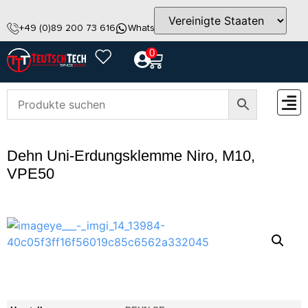
+49 (0)89 200 73 616
WhatsApp
info@teutschtech.com
0
ZUBEH
Dehn Uni-Erdungsklemme Niro, M10,
VPE50