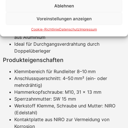
Schutz vor Kontaktkorrosion durch NIRO-
Ablehnen
Kontaktplatte
Schnelle Montage durch Hammerkopfschraube
Voreinstellungen anzeigen
und Sperrzahnmutter
Cookie-Richtlinie
Datenschutz
Impressum
Kompatibel mit verschiedenen Montagesystemen
aus Aluminium
Ideal für Durchgangsverdrahtung durch
Doppelüberleger
Produkteigenschaften
Klemmbereich für Rundleiter 8–10 mm
Anschlussquerschnitt: 4–50 mm² (ein- oder
mehrdrähtig)
Hammerkopfschraube: M10, 31 x 13 mm
Sperrzahnmutter: SW 15 mm
Werkstoff Klemme, Schraube und Mutter: NIRO
(Edelstahl)
Kontaktplatte aus NIRO zur Vermeidung von
Korrosion