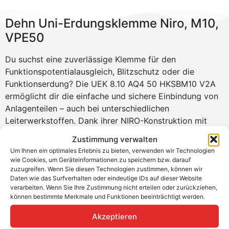
Dehn Uni-Erdungsklemme Niro, M10,
VPE50
Du suchst eine zuverlässige Klemme für den
Funktionspotentialausgleich, Blitzschutz oder die
Funktionserdung? Die UEK 8.10 AQ4 50 HKSBM10 V2A
ermöglicht dir die einfache und sichere Einbindung von
Anlagenteilen – auch bei unterschiedlichen
Leiterwerkstoffen. Dank ihrer NIRO-Konstruktion mit
Kontaktplatte schützt sie vor Kontaktkorrosion und lässt
Zustimmung verwalten
sich mit Hammerkopfschraube und Sperrzahnmutter
Um Ihnen ein optimales Erlebnis zu bieten, verwenden wir Technologien
schnell und stabil montieren – ideal für alle gängigen
wie Cookies, um Geräteinformationen zu speichern bzw. darauf
Montagesysteme.
zuzugreifen. Wenn Sie diesen Technologien zustimmen, können wir
Daten wie das Surfverhalten oder eindeutige IDs auf dieser Website
Produktvorteile
verarbeiten. Wenn Sie Ihre Zustimmung nicht erteilen oder zurückziehen,
können bestimmte Merkmale und Funktionen beeinträchtigt werden.
Sichere Verbindung auch bei unterschiedlichen
Akzeptieren
Leiterwerkstoffen