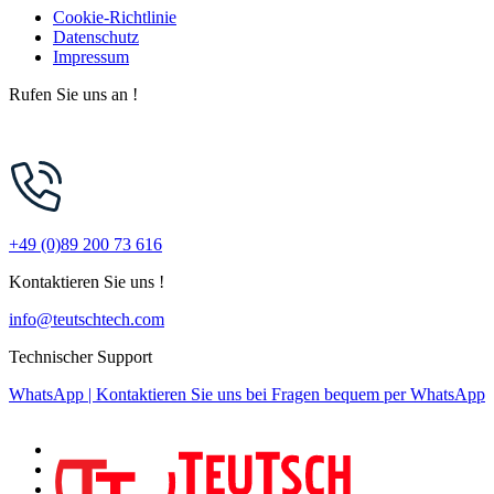
Cookie-Richtlinie
Datenschutz
Impressum
Zum
Rufen Sie uns an !
Inhalt
springen
+49 (0)89 200 73 616
Kontaktieren Sie uns !
info@teutschtech.com
Technischer Support
WhatsApp | Kontaktieren Sie uns bei Fragen bequem per WhatsApp