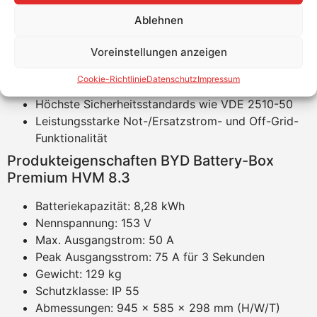
keine interne Verkabelung und ermöglicht
maximale Flexibilität und Benutzerfreundlichkeit
Ablehnen
Kobaltfreie Lithium-Eisen-Phosphat-Batterie (LFP):
Voreinstellungen anzeigen
Maximale Sicherheit, Lebensdauer und Leistung
Kompatibel mit führenden 1- und 3-Phasen-
Cookie-Richtlinie
Datenschutz
Impressum
Wechselrichtern
Höchste Sicherheitsstandards wie VDE 2510-50
Leistungsstarke Not-/Ersatzstrom- und Off-Grid-
Funktionalität
Produkteigenschaften BYD Battery-Box
Premium HVM 8.3
Batteriekapazität: 8,28 kWh
Nennspannung: 153 V
Max. Ausgangstrom: 50 A
Peak Ausgangsstrom: 75 A für 3 Sekunden
Gewicht: 129 kg
Schutzklasse: IP 55
Abmessungen: 945 x 585 x 298 mm (H/W/T)