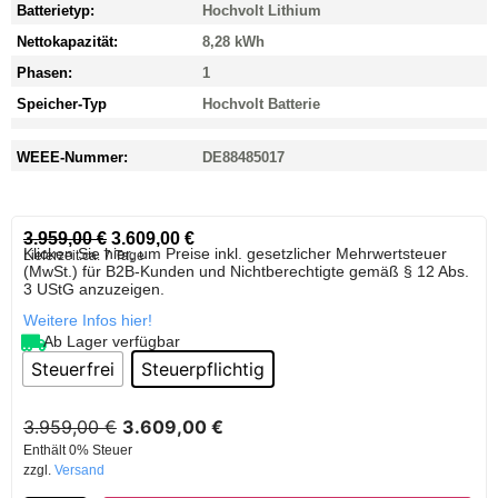
Batterietyp:
Hochvolt Lithium
Nettokapazität:
8,28 kWh
Phasen:
1
Speicher-Typ
Hochvolt Batterie
WEEE-Nummer:
DE88485017
3.959,00
€
3.609,00
€
Klicken Sie hier, um Preise inkl. gesetzlicher Mehrwertsteuer
Lieferzeit:
ca. 7 Tage
(MwSt.) für B2B-Kunden und Nichtberechtigte gemäß § 12 Abs.
3 UStG anzuzeigen.
Weitere Infos hier!
Ab Lager verfügbar
Steuerfrei
Steuerpflichtig
3.959,00
€
3.609,00
€
Enthält 0% Steuer
zzgl.
Versand