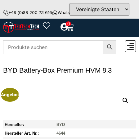
+49 (0)89 200 73 616
WhatsApp
info@teutschtech.com
0
ZUBEH
BYD Battery-Box Premium HVM 8.3
Angebot
Hersteller:
BYD
Hersteller Art. Nr.:
4644