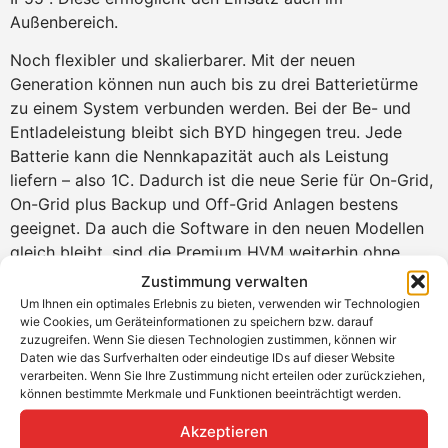
Außenbereich.
Noch flexibler und skalierbarer. Mit der neuen
Generation können nun auch bis zu drei Batterietürme
zu einem System verbunden werden. Bei der Be- und
Entladeleistung bleibt sich BYD hingegen treu. Jede
Batterie kann die Nennkapazität auch als Leistung
liefern – also 1C. Dadurch ist die neue Serie für On-Grid,
On-Grid plus Backup und Off-Grid Anlagen bestens
geeignet. Da auch die Software in den neuen Modellen
gleich bleibt, sind die Premium HVM weiterhin ohne
Probleme mit Kostal, SMA, Fronius und GoodWe
Zustimmung verwalten
kompatibel.
Um Ihnen ein optimales Erlebnis zu bieten, verwenden wir Technologien
wie Cookies, um Geräteinformationen zu speichern bzw. darauf
Produktvorteile
zuzugreifen. Wenn Sie diesen Technologien zustimmen, können wir
Daten wie das Surfverhalten oder eindeutige IDs auf dieser Website
verarbeiten. Wenn Sie Ihre Zustimmung nicht erteilen oder zurückziehen,
Preisgekrönte Effizienz dank echter
können bestimmte Merkmale und Funktionen beeinträchtigt werden.
Serienschaltung
Das patentierte modulare Steckdesign erfordert
Akzeptieren