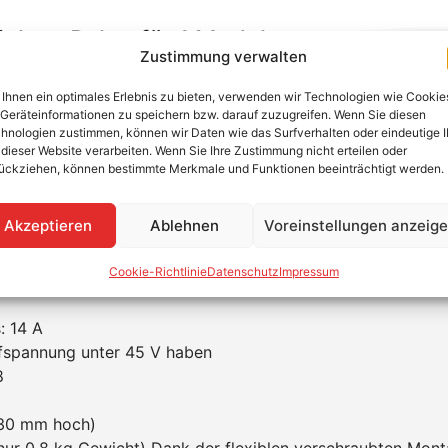
chter Paket für 1 Modul
Zustimmung verwalten
 den Einsatz bei
Balkonmodule
,
Guerilla PV
oder
Mini-PV 
Ihnen ein optimales Erlebnis zu bieten, verwenden wir Technologien wie Cookie
 einzelnen Moduls wird sofort in netzkonforme Wechselen
Geräteinformationen zu speichern bzw. darauf zuzugreifen. Wenn Sie diesen
er Steckdose versorgt werden.
Wieland Einspeisesteckdo
hnologien zustimmen, können wir Daten wie das Surfverhalten oder eindeutige 
 dieser Website verarbeiten. Wenn Sie Ihre Zustimmung nicht erteilen oder
 im Paket beigelegt. Eine sichere und schnelle Installatio
ückziehen, können bestimmte Merkmale und Funktionen beeinträchtigt werden.
Akzeptieren
Ablehnen
Voreinstellungen anzeig
Cookie-Richtlinie
Datenschutz
Impressum
: 14 A
ufspannung unter 45 V haben
8
 (30 mm hoch)