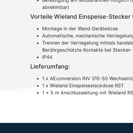
Befestigung am Modulrahmen möglich (n
abnehmbar)
Vorteile Wieland Einspeise-Stecker
Montage in der Wand Gerätedose
Automatische, mechanische Verriegelun
Trennen der Verriegelung mittels hande
Berührgeschützte Kontakte bei Stecker-
IP44
Lieferumfang:
1 x AEconversion INV 315-50 Wechselric
1 x Wieland Einspeisesteckdose RST
1 x 5 m Anschlussleitung mit Wieland R