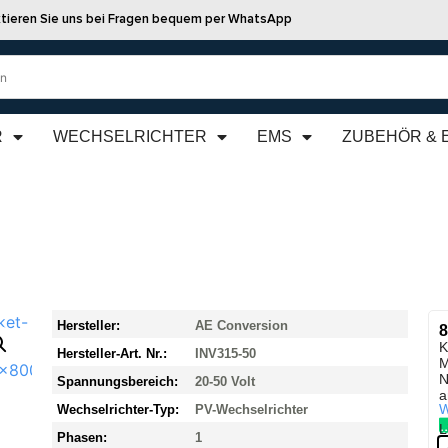
tieren Sie uns bei Fragen bequem per WhatsApp
R
WECHSELRICHTER
EMS
ZUBEHÖR & 
Hersteller:
AE Conversion
8
K
Hersteller-Art. Nr.:
INV315-50
M
N
Spannungsbereich:
20-50 Volt
a
W
Wechselrichter-Typ:
PV-Wechselrichter
L
Phasen:
1