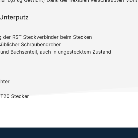
ur 0,8 kg Gewicht) Dank der flexiblen verschraubten Mont
 Unterputz
g der RST Steckverbinder beim Stecken
lsüblicher Schraubendreher
 und Buchsenteil, auch in ungestecktem Zustand
hter
ST20 Stecker