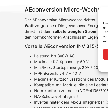
AEconversion Micro-Wechselri
Der AEconversion Microwechselrichter ist für
Um 
Watt
vorgesehen. Die gewonnene Energie des
um 
direkt mit dem
selbsterzeugten Strom
aus d
Tec
auf
den normkonformen Anschluss im Eigenheim sind
zur
Vorteile AEconversion INV 315-50
Leistung bis 300W AC
Maximale DC Spannung: 50 V
Min./Max. Startspannung: 20V / 50V
MPP Bereich: 24 V – 40 V
Maximaler Kurzschlussstrom des Moduls
Kompatibel mit Module, die eine Leerla
Normkonform zur neuen VDE-4105/201
NA-Schutz vollintegriert
Inverter hinter dem Modul integrierbar