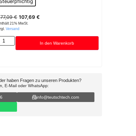
Steuerpflichtig
77,09
€
107,69
€
nthält 21% MwSt.
zgl.
Versand
In den Warenkorb
oder haben Fragen zu unseren Produkten?
on, E-Mail oder WhatsApp:
16
info@teutschtech.com