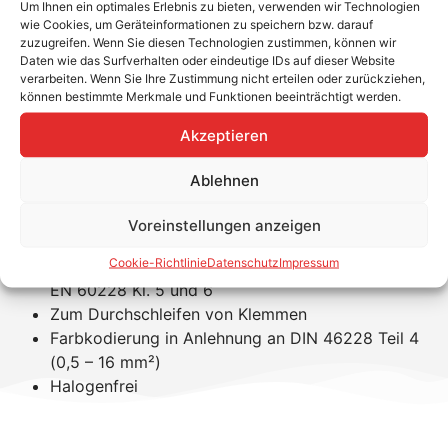
Um Ihnen ein optimales Erlebnis zu bieten, verwenden wir Technologien
wie Cookies, um Geräteinformationen zu speichern bzw. darauf
Klauke Zwillingsaderendhülsen
zuzugreifen. Wenn Sie diesen Technologien zustimmen, können wir
Daten wie das Surfverhalten oder eindeutige IDs auf dieser Website
isolierte Ausführung für 2 x 4 mm²
verarbeiten. Wenn Sie Ihre Zustimmung nicht erteilen oder zurückziehen,
können bestimmte Merkmale und Funktionen beeinträchtigt werden.
Verkauf nur in VPE = 100 Stk.
Akzeptieren
Produkteigenschaften
Ablehnen
Material: Kupfer, verzinnt
Hülsenlänge: 23 mm
Voreinstellungen anzeigen
Farbe: grau
Cookie-Richtlinie
Datenschutz
Impressum
Für fein- und feinstdrähtige Leiter, z. B. nach DIN
EN 60228 Kl. 5 und 6
Zum Durchschleifen von Klemmen
Farbkodierung in Anlehnung an DIN 46228 Teil 4
(0,5 – 16 mm²)
Halogenfrei