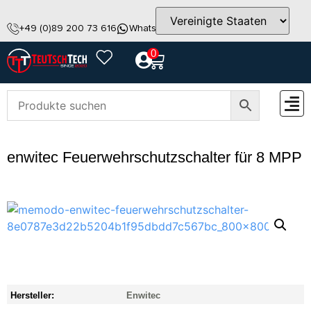
+49 (0)89 200 73 616
WhatsApp
info@teutschtech.com
0
ZUBEH
enwitec Feuerwehrschutzschalter für 8 MPP
Hersteller:
Enwitec