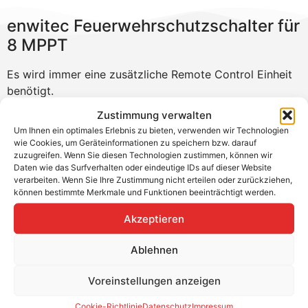
enwitec Feuerwehrschutzschalter für
8 MPPT
Es wird immer eine zusätzliche Remote Control Einheit
benötigt.
Zustimmung verwalten
Das Feuerwehrschutzsystem von enwitec erstellst du
Um Ihnen ein optimales Erlebnis zu bieten, verwenden wir Technologien
mit einem GAK am Dach, einer Remote Control Unit und
wie Cookies, um Geräteinformationen zu speichern bzw. darauf
idealerweise einem E-Stop Switch. Der E-Stop Switch
zuzugreifen. Wenn Sie diesen Technologien zustimmen, können wir
ist der rote Not-Aus Schalter und schaltet die PV-
Daten wie das Surfverhalten oder eindeutige IDs auf dieser Website
verarbeiten. Wenn Sie Ihre Zustimmung nicht erteilen oder zurückziehen,
Anlage ab. Die Kontrollleuchten zeigen dir, ob die
können bestimmte Merkmale und Funktionen beeinträchtigt werden.
Anlage gerade in Betrieb oder abgeschaltet ist. Eine
detaillierte Funktionsbeschreibung findest du in den
Akzeptieren
Downloads.
Ablehnen
Produktvorteile
Voreinstellungen anzeigen
Automatische Abschaltung bei Netzausfall
Automatische Wiedereinschaltung bei
Cookie-Richtlinie
Datenschutz
Impressum