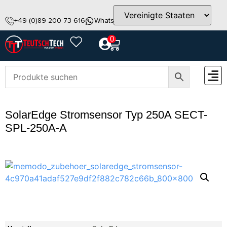
+49 (0)89 200 73 616
WhatsApp
info@teutschtech.com
0
ZUBEH
SolarEdge Stromsensor Typ 250A SECT-
SPL-250A-A