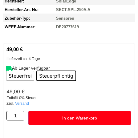
Hersteller:
SolarEdge
Hersteller-Art. Nr.:
SECT-SPL-250A-A
Zubehör-Typ:
Sensoren
WEEE-Nummer:
DE20777619
49,00
€
Lieferzeit:
ca. 4 Tage
Ab Lager verfügbar
Steuerfrei
Steuerpflichtig
49,00
€
Enthält 0% Steuer
zzgl.
Versand
In den Warenkorb