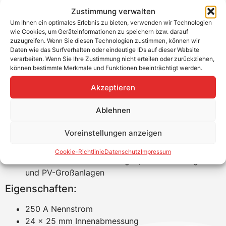
Zustimmung verwalten
Um Ihnen ein optimales Erlebnis zu bieten, verwenden wir Technologien
Modbus Stromsensor 250 A für
wie Cookies, um Geräteinformationen zu speichern bzw. darauf
zuzugreifen. Wenn Sie diesen Technologien zustimmen, können wir
SolarEdge Modbus Energiezähler
Daten wie das Surfverhalten oder eindeutige IDs auf dieser Website
verarbeiten. Wenn Sie Ihre Zustimmung nicht erteilen oder zurückziehen,
Produktvorteile:
können bestimmte Merkmale und Funktionen beeinträchtigt werden.
Akzeptieren
Hohe Messgenauigkeit für
Einspeise-/Verbrauchsmessungen
Ablehnen
Liefert Zählerwerte an den Wechselrichter für die
Einspeiseregelung
Voreinstellungen anzeigen
Leicht zu installieren – passt in fast jeden
Zählerschrank
Cookie-Richtlinie
Datenschutz
Impressum
Unterstützt Hausdachanlagen, Gewerbeanlagen
und PV-Großanlagen
Eigenschaften:
250 A Nennstrom
24 x 25 mm Innenabmessung