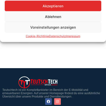
Akzeptieren
Ablehnen
Die vollständige
Komponentendatenbank findest
Voreinstellungen anzeigen
du hier.
Cookie-Richtlinie
Datenschutz
Impressum
Teutschtech ist ein Komplettanbieter im Bereich der E-Mobilität und
erneuerbaren Energien. Auf unserer Homepage findest du eine ausführliche
Übersicht über unsere Produkte und Dienstleistungen.