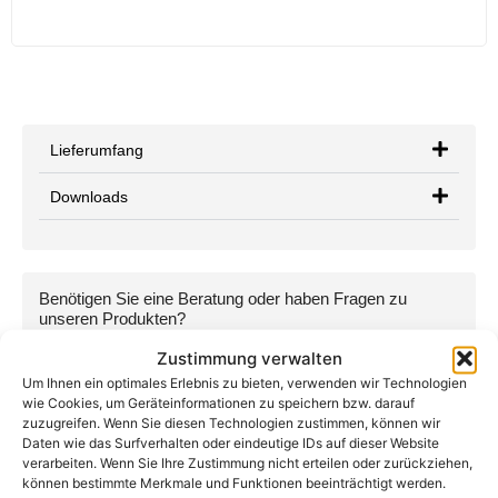
Lieferumfang
Downloads
Benötigen Sie eine Beratung oder haben Fragen zu
unseren Produkten?
Kontaktieren Sie uns per Telefon, E-Mail oder WhatsApp:
Zustimmung verwalten
+49 (0) 89-200-736-16
Um Ihnen ein optimales Erlebnis zu bieten, verwenden wir Technologien
wie Cookies, um Geräteinformationen zu speichern bzw. darauf
info@teutschtech.com
zuzugreifen. Wenn Sie diesen Technologien zustimmen, können wir
Daten wie das Surfverhalten oder eindeutige IDs auf dieser Website
WhatsApp
verarbeiten. Wenn Sie Ihre Zustimmung nicht erteilen oder zurückziehen,
können bestimmte Merkmale und Funktionen beeinträchtigt werden.