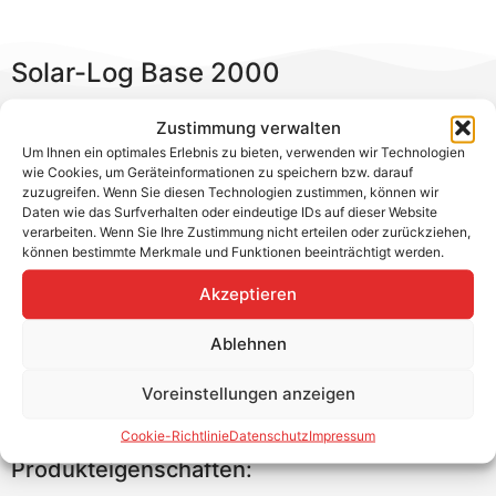
Solar-Log Base 2000
Mit dem Solar-Log Base geht das Miniformat der bisher
Zustimmung verwalten
bekannten Wandgeräte an den Start. Dank ultra-
Um Ihnen ein optimales Erlebnis zu bieten, verwenden wir Technologien
kompakter Bauform und Hutschienenmontage findet
wie Cookies, um Geräteinformationen zu speichern bzw. darauf
zuzugreifen. Wenn Sie diesen Technologien zustimmen, können wir
dieser Datenlogger stets ein passendes Plätzchen.
Daten wie das Surfverhalten oder eindeutige IDs auf dieser Website
Mittels Software-Upgrade sind bei gleicher Hardware
verarbeiten. Wenn Sie Ihre Zustimmung nicht erteilen oder zurückziehen,
auch größere Anlagen kombinierbar. Über
können bestimmte Merkmale und Funktionen beeinträchtigt werden.
Zusatzmodule kann die Direktvermarktung,
Akzeptieren
Rundsteuerempfänger und weitere RS485 Schnittstellen
angebunden werden.
Ablehnen
Für die Bestellung einer Solar-Log Lizenz wird die
Voreinstellungen anzeigen
Seriennummer der zu bespielenden Solar-Log Base
benötigt.
Cookie-Richtlinie
Datenschutz
Impressum
Produkteigenschaften: