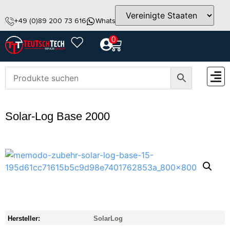
+49 (0)89 200 73 616
WhatsApp
info@teutschtech.com
0
ZUBEH
Solar-Log Base 2000
Hersteller:
SolarLog