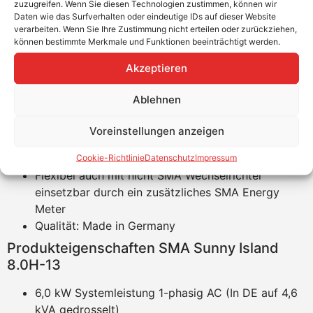
zuzugreifen. Wenn Sie diesen Technologien zustimmen, können wir
Produktvorteile
Daten wie das Surfverhalten oder eindeutige IDs auf dieser Website
verarbeiten. Wenn Sie Ihre Zustimmung nicht erteilen oder zurückziehen,
Ein einziges Produkt für On-Grid, Off-Grid und
können bestimmte Merkmale und Funktionen beeinträchtigt werden.
Backup
Akzeptieren
Reduzierung der Installationskosten
WLAN und webbasierte Benutzeroberfläche für die
Ablehnen
Konfiguration
Flexible Batterieauswahl für Bleibatterien und 20
Voreinstellungen anzeigen
verschiedene Lithium Batterien
AC System für Neuinstallation und Nachrüstung
Cookie-Richtlinie
Datenschutz
Impressum
Flexibel auch mit nicht SMA Wechselrichter
einsetzbar durch ein zusätzliches SMA Energy
Meter
Qualität: Made in Germany
Produkteigenschaften SMA Sunny Island
8.0H-13
6,0 kW Systemleistung 1-phasig AC (In DE auf 4,6
kVA gedrosselt)