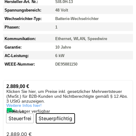
Hersteller-Art. Nr.:
SI8.0H-13
Spannungsbereich:
48 Volt
Wechselrichter-Typ:
Batterie-Wechselrichter
Phasen:
1
Kommunikation:
Ethernet, WLAN, Speedwire
Garantie:
10 Jahre
AC-Leistung:
6 kW
WEEE-Nummer:
DE95881150
2.889,00
€
Klicken Sie hier, um Preise inkl. gesetzlicher Mehrwertsteuer
(MwSt.) für B2B-Kunden und Nichtberechtigte gemäß § 12 Abs.
3 UStG anzuzeigen.
Weitere Infos hier!
Ab Lager verfügbar
Lieferzeit:
Steuerfrei
Steuerpflichtig
2.889,00
€