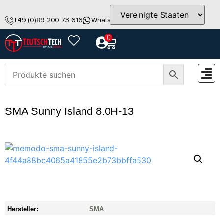
+49 (0)89 200 73 616
WhatsApp
info@teutschtech.com
0
ZUBEH
SMA Sunny Island 8.0H-13
Hersteller:
SMA